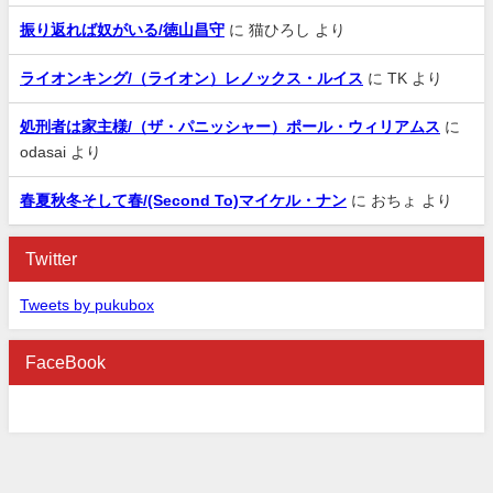
振り返れば奴がいる/徳山昌守
に
猫ひろし
より
ライオンキング/（ライオン）レノックス・ルイス
に
TK
より
処刑者は家主様/（ザ・パニッシャー）ポール・ウィリアムス
に
odasai
より
春夏秋冬そして春/(Second To)マイケル・ナン
に
おちょ
より
Twitter
Tweets by pukubox
FaceBook