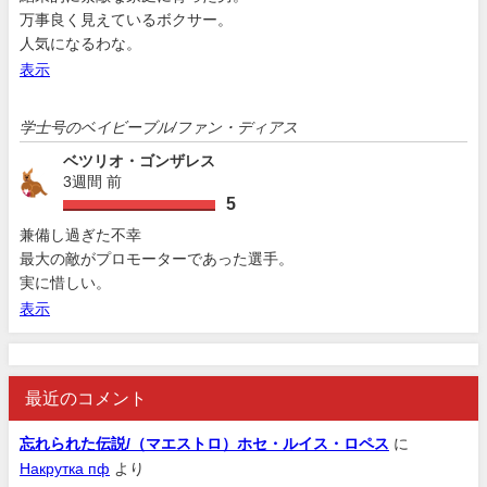
万事良く見えているボクサー。
人気になるわな。
表示
学士号のベイビーブル/ファン・ディアス
ベツリオ・ゴンザレス
3週間 前
5
兼備し過ぎた不幸
最大の敵がプロモーターであった選手。
実に惜しい。
表示
最近のコメント
忘れられた伝説/（マエストロ）ホセ・ルイス・ロペス
に
Накрутка пф
より