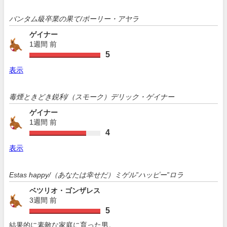
バンタム級卒業の果て/ポーリー・アヤラ
ゲイナー
1週間 前
5
表示
毒煙ときどき鋭利/（スモーク）デリック・ゲイナー
ゲイナー
1週間 前
4
表示
Estas happy/（あなたは幸せだ）ミゲル”ハッピー”ロラ
ベツリオ・ゴンザレス
3週間 前
5
結果的に素敵な家庭に育った男。