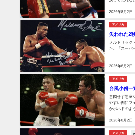
決して忘れな
2026年8月2日
アメリカ
失われた2秒
メルドリック
た。「スーパー
2026年8月2日
アメリカ
台風小僧一過/
意図せず悪童
やすい例にフ
かボハドのよ
アを築いたバル
2026年8月2日
p
アメリカ