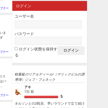
ログイン
プクー
ユーザー名
いま
パスワード
ず
ログイン状態を保持す
プクー
る
軽量級のリアルディール/（マリックビルの誘
ノリス
導弾）ジェフ・フェネック
はパ
.
アキ
7日 前
プクー
5
ネルソンとの2戦目、早いラウンドで立て続け