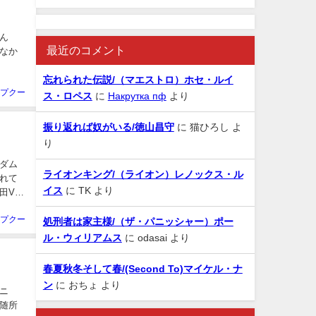
ん
最近のコメント
なか
忘れられた伝説/（マエストロ）ホセ・ルイ
プクー
ス・ロペス
に
Накрутка пф
より
振り返れば奴がいる/徳山昌守
に
猫ひろし
よ
り
ダム
ライオンキング/（ライオン）レノックス・ル
れて
イス
に
TK
より
田VS
プクー
処刑者は家主様/（ザ・パニッシャー）ポー
ル・ウィリアムス
に
odasai
より
春夏秋冬そして春/(Second To)マイケル・ナ
ン
に
おちょ
より
ニ
随所