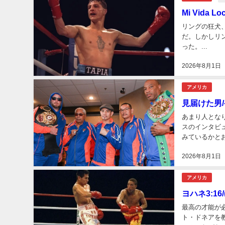
Mi Vid
リングの狂犬
だ。しかしリ
った。...
2026年8月1日
アメリカ
見届けた男
あまり人とな
スのインタビ
みているかと
ブラントの再戦
2026年8月1日
アメリカ
ヨハネ3:1
最高の才能が
ト・ドネアを