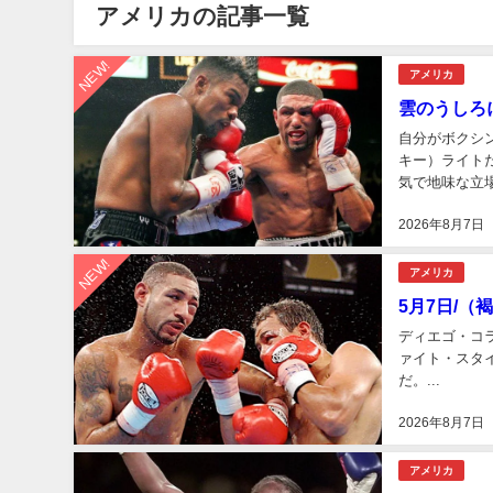
アメリカの記事一覧
NEW!
アメリカ
雲のうしろに
自分がボクシ
キー）ライト
気で地味な立
レジェンドを紹
2026年8月7日
NEW!
アメリカ
5月7日/
ディエゴ・コ
ァイト・スタ
だ。...
2026年8月7日
アメリカ