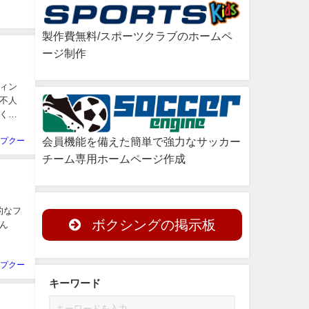
製作費無料/スポーツクラブのホームペ
ージ制作
ィン
不人
くの
会員機能を備えた簡単で強力なサッカー
プクー
チーム専用ホームページ作成
的なフ
ボクシングの掲示板
ん
プクー
キーワード