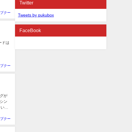
Twitter
プクー
Tweets by pukubox
FaceBook
ードは
プクー
グが
シン
とい
プクー