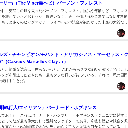
リー/（The Viper毒ヘビ）バーノン・フォレスト
われ、突然この世を去ったバーノン・フォレスト。怪我や年齢など、フォレス
年を迎えていたとおもうが、間違いなく、過小評価された普通ではない本格的
、もっと多くのビッグマッチ、ライバルとの試合が観たかった未完の大器だっ
ルズ・チャンピオン/モハメド・アリ/カシアス・マーセラス・
ssius Marcellus Clay Jr.)
った。簡単な試合は一度もなかった。 これからもタフな戦いが続くだろう。
シングを引退したときにも、最もタフな戦いが待っている。それは、私の国民
続けることだ。...
死刑執行人/エイリアン）バーナード・ホプキンス
しておくと、これはバーナード・ハンフリー・ホプキンス・ジュニアに関する
にとって彼が最も偉大にして難解なファイターであり、今後も歴史や試合を振
も見直さなければ理解できない男。恐らく常人とは違う何かを知っている、手