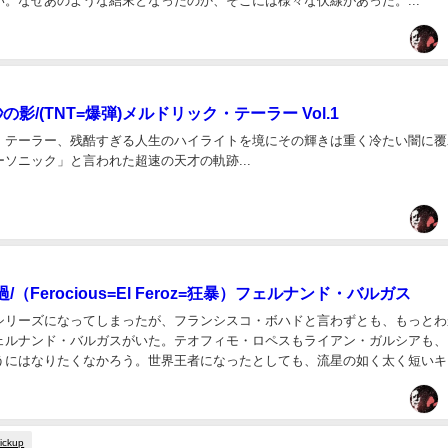
い。なぜあのような結末となったのか、そこには様々な伏線があった。...
の影/(TNT=爆弾)メルドリック・テーラー Vol.1
・テーラー、残酷すぎる人生のハイライトを境にその輝きは重く冷たい闇に覆
ソニック」と言われた超速の天才の軌跡...
（Ferocious=El Feroz=狂暴）フェルナンド・バルガス
シリーズになってしまったが、フランシスコ・ボハドと言わずとも、もっとわ
ェルナンド・バルガスがいた。テオフィモ・ロペスもライアン・ガルシアも、
うにはなりたくなかろう。世界王者になったとしても、流星の如く太く短いキ
ガスは先を急ぎ過ぎた。 バルガスになるのもデラホ...
ickup