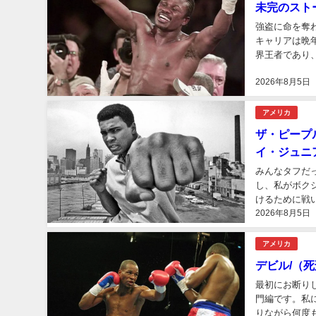
未完のストー
強盗に命を奪
キャリアは晩
界王者であり
た。...
2026年8月5日
アメリカ
ザ・ピープ
イ・ジュニア（Ca
みんなタフだ
し、私がボク
けるために戦い
2026年8月5日
アメリカ
デビル/（
最初にお断り
門編です。私
りながら何度