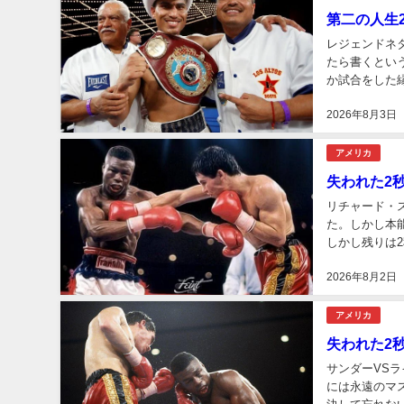
第二の人生
レジェンドネ
たら書くとい
か試合をした
れば、イノウエ
2026年8月3日
アメリカ
失われた2秒
リチャード・
た。しかし本
しかし残りは
ていたはずだ。.
2026年8月2日
アメリカ
失われた2秒
サンダーVS
には永遠のマ