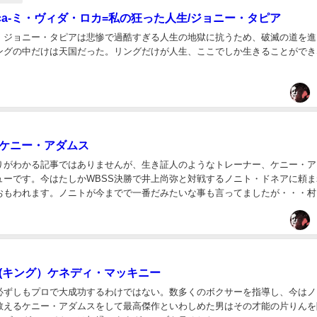
a Loca-ミ・ヴィダ・ロカ=私の狂った人生/ジョニー・タピア
、ジョニー・タピアは悲惨で過酷すぎる人生の地獄に抗うため、破滅の道を進
ングの中だけは天国だった。リングだけが人生、ここでしか生きることができ
/ケニー・アダムス
りがわかる記事ではありませんが、生き証人のようなトレーナー、ケニー・ア
ューです。今はたしかWBSS決勝で井上尚弥と対戦するノニト・ドネアに頼ま
おもわれます。ノニトが今までで一番だみたいな事も言ってましたが・・・村
で来日し、村田はブラントに勝てるようなコメン...
6/(キング）ケネディ・マッキニー
必ずしもプロで大成功するわけではない。数多くのボクサーを指導し、今はノ
教えるケニー・アダムスをして最高傑作といわしめた男はその才能の片りんを