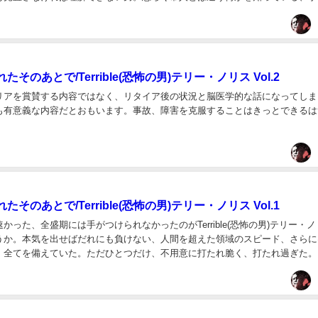
そのあとで/Terrible(恐怖の男)テリー・ノリス Vol.2
リアを賞賛する内容ではなく、リタイア後の状況と脳医学的な話になってしま
も有意義な内容だとおもいます。事故、障害を克服することはきっとできるは
そのあとで/Terrible(恐怖の男)テリー・ノリス Vol.1
かった、全盛期には手がつけられなかったのがTerrible(恐怖の男)テリー・
うか。本気を出せばだれにも負けない、人間を超えた領域のスピード、さらに
、全てを備えていた。ただひとつだけ、不用意に打たれ脆く、打たれ過ぎた。..