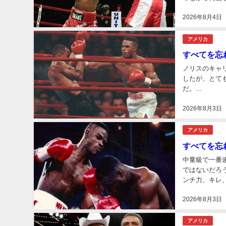
れた人間。...
2026年8月4日
アメリカ
すべてを忘れた
ノリスのキャ
したが、とて
だ。...
2026年8月3日
アメリカ
すべてを忘れた
中量級で一番速
ではないだろ
ンチ力、キレ
2026年8月3日
アメリカ