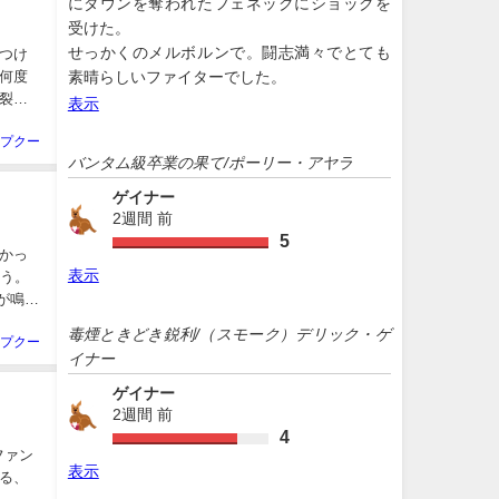
にダウンを奪われたフェネックにショックを
受けた。
せっかくのメルボルンで。闘志満々でとても
つけ
何度
素晴らしいファイターでした。
裂す
表示
プクー
バンタム級卒業の果て/ポーリー・アヤラ
ゲイナー
2週間 前
5
かっ
表示
ろう。
が鳴っ
毒煙ときどき鋭利/（スモーク）デリック・ゲ
プクー
イナー
ゲイナー
2週間 前
4
ファン
表示
る、