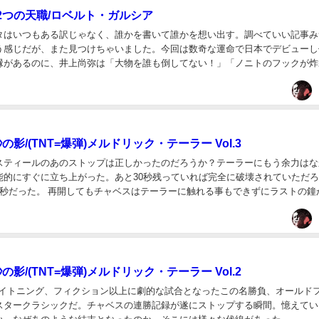
2つの天職/ロベルト・ガルシア
タはいつもある訳じゃなく、誰かを書いて誰かを想い出す。調べていい記事み
う感じだが、また見つけちゃいました。今回は数奇な運命で日本でデビューし
縁があるのに、井上尚弥は「大物を誰も倒してない！」「ノニトのフックが炸
はアウトだ」とドネアの肩を持つロベルト・ガルシア...
の影/(TNT=爆弾)メルドリック・テーラー Vol.3
スティールのあのストップは正しかったのだろうか？テーラーにもう余力はな
能的にすぐに立ち上がった。あと30秒残っていれば完全に破壊されていただ
2秒だった。 再開してもチャベスはテーラーに触れる事もできずにラストの鐘
..
の影/(TNT=爆弾)メルドリック・テーラー Vol.2
ライトニング、フィクション以上に劇的な試合となったこの名勝負、オールド
スタークラシックだ。チャベスの連勝記録が遂にストップする瞬間。憶えてい