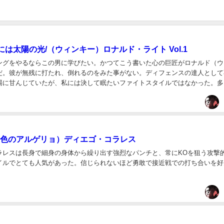
は太陽の光/（ウィンキー）ロナルド・ライト Vol.1
ングをやるならこの男に学びたい。かつてこう書いた心の巨匠がロナルド（ウ
だ。彼が無残に打たれ、倒れるのをみた事がない。ディフェンスの達人として
場に甘んじていたが、私には決して眠たいファイトスタイルではなかった。多
介すると悲劇になることも多かったこのシリーズ、ロ...
（褐色のアルゲリョ）ディエゴ・コラレス
ラレスは長身で細身の身体から繰り出す強烈なパンチと、常にKOを狙う攻撃
イルでとても人気があった。信じられないほど勇敢で接近戦での打ち合いを好