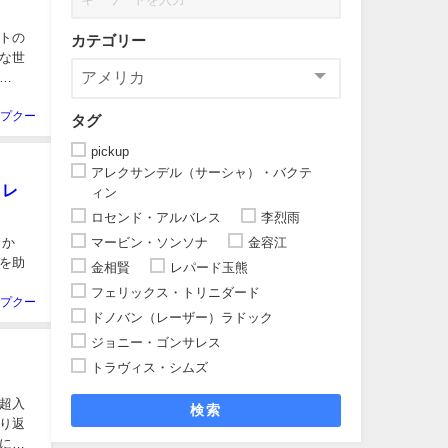
トの
カテゴリー
な世
プクー
タグ
pickup
アレクサンデル（サーシャ）・バクテ
クレ
ィン
ロセンド・アルバレス
李烈雨
マービン・ソンソナ
金容江
しか
を助
金相賢
レパード玉熊
フェリックス・トリニダード
プクー
ドノバン（レーザー）ラドック
ジョニー・ゴンサレス
トラヴィス・シムズ
超入
検索
り返
に入