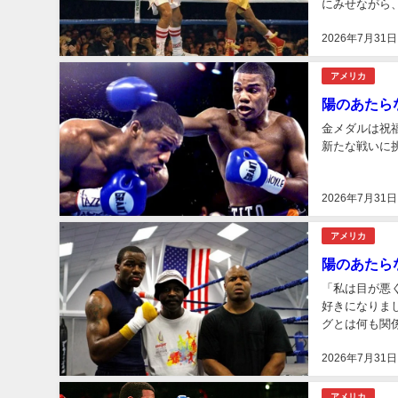
にみせながら、
2026年7月31日
アメリカ
陽のあたら
金メダルは祝
新たな戦いに挑
2026年7月31日
アメリカ
陽のあたら
「私は目が悪
好きになりま
グとは何も関
う。ボクシング
2026年7月31日
アメリカ