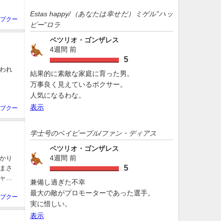
Estas happy/（あなたは幸せだ）ミゲル”ハッ
プクー
ピー”ロラ
ベツリオ・ゴンザレス
4週間 前
5
われ
結果的に素敵な家庭に育った男。
万事良く見えているボクサー。
人気になるわな。
表示
プクー
学士号のベイビーブル/ファン・ディアス
ベツリオ・ゴンザレス
4週間 前
かり
5
まさ
ャリ
兼備し過ぎた不幸
最大の敵がプロモーターであった選手。
プクー
実に惜しい。
表示