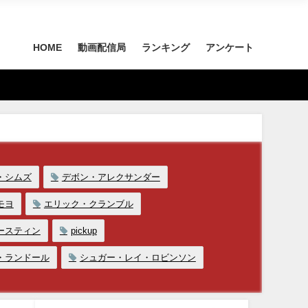
HOME
動画配信局
ランキング
アンケート
・シムズ
デボン・アレクサンダー
モヨ
エリック・クランブル
ースティン
pickup
・ランドール
シュガー・レイ・ロビンソン