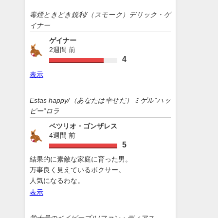
毒煙ときどき鋭利/（スモーク）デリック・ゲ
イナー
ゲイナー
2週間 前
4
表示
Estas happy/（あなたは幸せだ）ミゲル”ハッ
ピー”ロラ
ベツリオ・ゴンザレス
4週間 前
5
結果的に素敵な家庭に育った男。
万事良く見えているボクサー。
人気になるわな。
表示
学士号のベイビーブル/ファン・ディアス