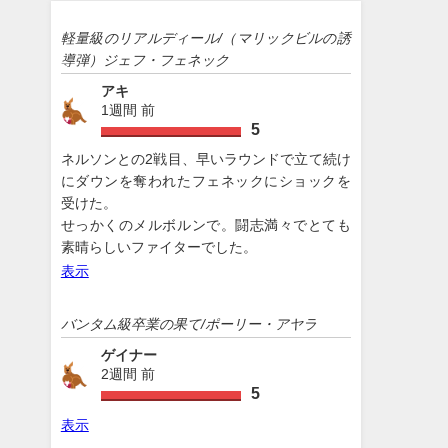
軽量級のリアルディール/（マリックビルの誘
導弾）ジェフ・フェネック
アキ
1週間 前
5
ネルソンとの2戦目、早いラウンドで立て続け
にダウンを奪われたフェネックにショックを
受けた。
せっかくのメルボルンで。闘志満々でとても
素晴らしいファイターでした。
表示
バンタム級卒業の果て/ポーリー・アヤラ
ゲイナー
2週間 前
5
表示