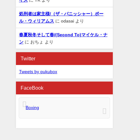
処刑者は家主様/（ザ・パニッシャー）ポー
ル・ウィリアムス
に
odasai
より
春夏秋冬そして春/(Second To)マイケル・ナ
ン
に
おちょ
より
Twitter
Tweets by pukubox
FaceBook
Boxing