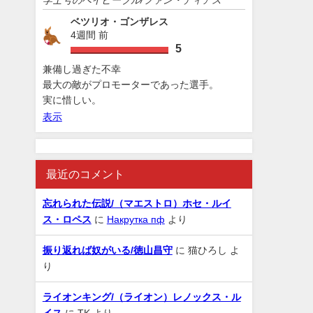
ベツリオ・ゴンザレス
4週間 前
5
兼備し過ぎた不幸
最大の敵がプロモーターであった選手。
実に惜しい。
表示
最近のコメント
忘れられた伝説/（マエストロ）ホセ・ルイ
ス・ロペス
に
Накрутка пф
より
振り返れば奴がいる/徳山昌守
に
猫ひろし
よ
り
ライオンキング/（ライオン）レノックス・ル
イス
に
TK
より