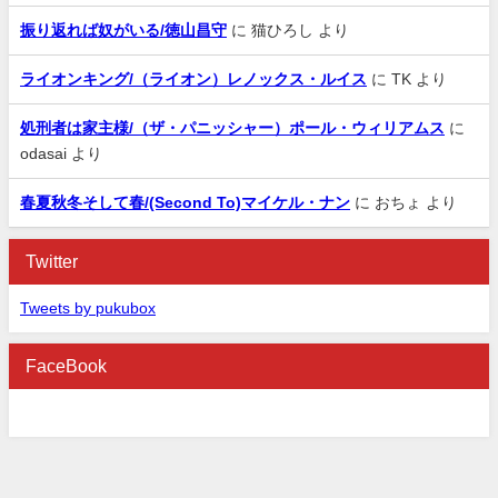
振り返れば奴がいる/徳山昌守
に
猫ひろし
より
ライオンキング/（ライオン）レノックス・ルイス
に
TK
より
処刑者は家主様/（ザ・パニッシャー）ポール・ウィリアムス
に
odasai
より
春夏秋冬そして春/(Second To)マイケル・ナン
に
おちょ
より
Twitter
Tweets by pukubox
FaceBook