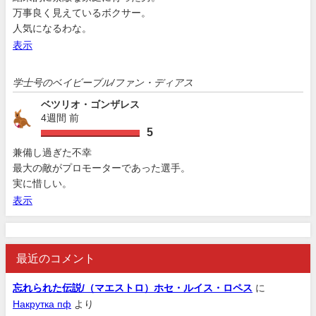
万事良く見えているボクサー。
人気になるわな。
表示
学士号のベイビーブル/ファン・ディアス
ベツリオ・ゴンザレス
4週間 前
5
兼備し過ぎた不幸
最大の敵がプロモーターであった選手。
実に惜しい。
表示
最近のコメント
忘れられた伝説/（マエストロ）ホセ・ルイス・ロペス
に
Накрутка пф
より