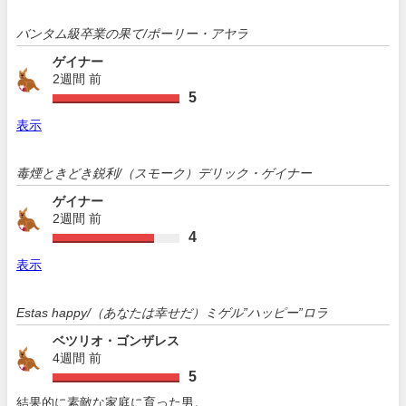
バンタム級卒業の果て/ポーリー・アヤラ
ゲイナー
2週間 前
5
表示
毒煙ときどき鋭利/（スモーク）デリック・ゲイナー
ゲイナー
2週間 前
4
表示
Estas happy/（あなたは幸せだ）ミゲル”ハッピー”ロラ
ベツリオ・ゴンザレス
4週間 前
5
結果的に素敵な家庭に育った男。