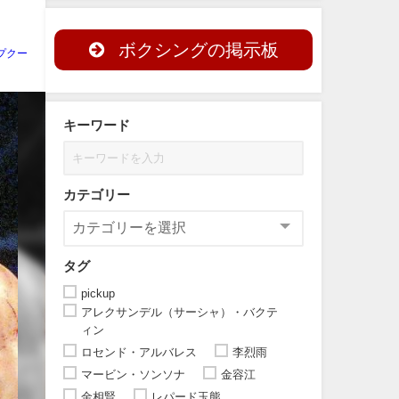
ボクシングの掲示板
プクー
キーワード
カテゴリー
タグ
pickup
アレクサンデル（サーシャ）・バクテ
ィン
ロセンド・アルバレス
李烈雨
マービン・ソンソナ
金容江
金相賢
レパード玉熊