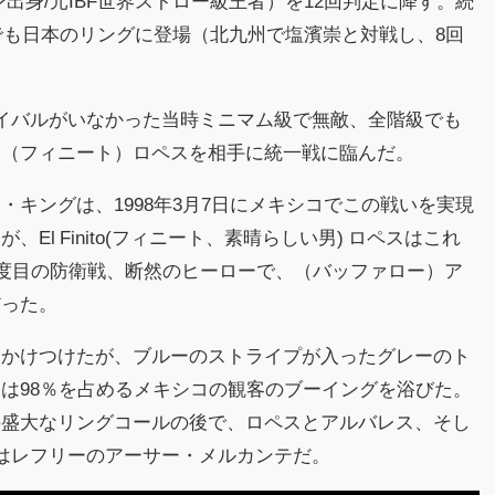
出身/元IBF世界ストロー級王者）を12回判定に降す。続
戦でも日本のリングに登場（北九州で塩濱崇と対戦し、8回
イバルがいなかった当時ミニマム級で無敵、全階級でも
ド（フィニート）ロペスを相手に統一戦に臨んだ。
・キングは、1998年3月7日にメキシコでこの戦いを実現
El Finito(フィニート、素晴らしい男) ロペスはこれ
21度目の防衛戦、断然のヒーローで、（バッファロー）ア
だった。
にかけつけたが、ブルーのストライプが入ったグレーのト
は98％を占めるメキシコの観客のブーイングを浴びた。
の盛大なリングコールの後で、ロペスとアルバレス、そし
はレフリーのアーサー・メルカンテだ。