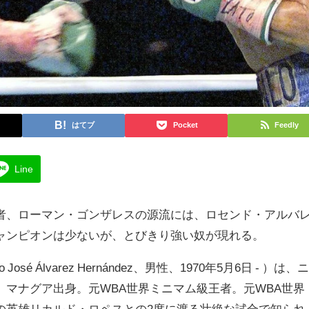
はてブ
Pocket
Feedly
Line
者、ローマン・ゴンザレスの源流には、ロセンド・アルバ
ャンピオンは少ないが、とびきり強い奴が現れる。
sé Álvarez Hernández、男性、1970年5月6日 - ）は、
マナグア出身。元WBA世界ミニマム級王者。元WBA世界
の英雄リカルド・ロペスとの2度に渡る壮絶な試合で知られ