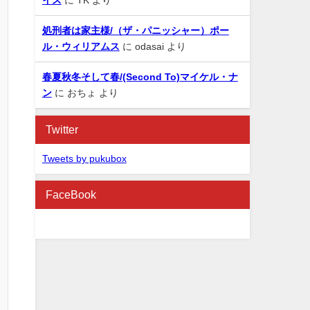
処刑者は家主様/（ザ・パニッシャー）ポー
ル・ウィリアムス
に
odasai
より
春夏秋冬そして春/(Second To)マイケル・ナ
ン
に
おちょ
より
Twitter
Tweets by pukubox
FaceBook