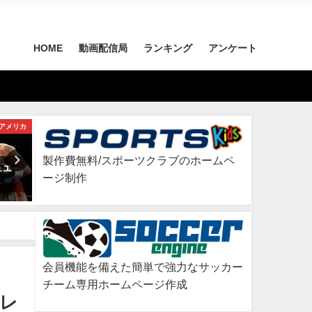
HOME
動画配信局
ランキング
アンケート
アメリカ
日本
製作費無料/スポーツクラブのホームペ
・フォア
青い空の真下/坂本博之
我は神の子/「Prince」ナ
ージ制作
ム・ハメド Vol.1
2026年7月11日
2026年7月17日
会員機能を備えた簡単で強力なサッカー
チーム専用ホームページ作成
バレ