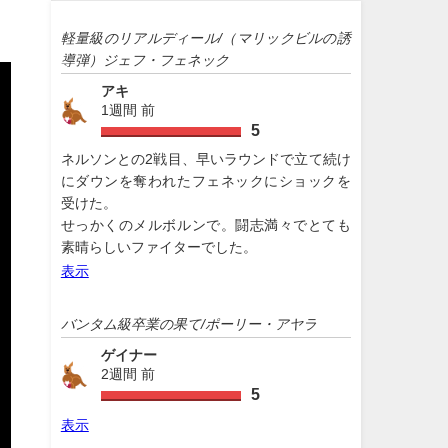
軽量級のリアルディール/（マリックビルの誘
導弾）ジェフ・フェネック
アキ
1週間 前
5
ネルソンとの2戦目、早いラウンドで立て続け
にダウンを奪われたフェネックにショックを
受けた。
せっかくのメルボルンで。闘志満々でとても
素晴らしいファイターでした。
表示
バンタム級卒業の果て/ポーリー・アヤラ
ゲイナー
2週間 前
5
表示