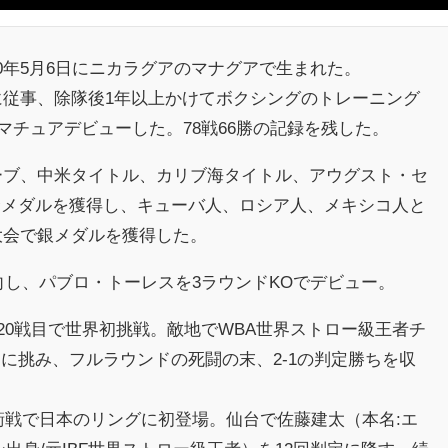
0年5月6日にニカラグアのマナグアで生まれた。
隊に従事、除隊後1年以上かけてボクシングのトレーニング
にアマチュアデビューした。78戦66勝の記録を残した。
ローブ、中米タイトル、カリブ海タイトル、アウグスト・セ
金メダルを獲得し、キューバ人、ロシア人、メキシコ人と
同大会で銀メダルを獲得した。
に転向し、パブロ・トーレスを3ラウンドKOでデビュー。
まま20戦目で世界初挑戦。敵地でWBA世界ストロー級王者チ
に挑み、フルラウンドの死闘の末、2-1の判定勝ちを収
の防衛戦で日本のリングに初登場。仙台で佐藤建太（本名:エ