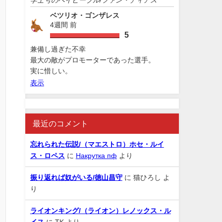
ベツリオ・ゴンザレス
4週間 前
5
兼備し過ぎた不幸
最大の敵がプロモーターであった選手。
実に惜しい。
表示
最近のコメント
忘れられた伝説/（マエストロ）ホセ・ルイ
ス・ロペス
に
Накрутка пф
より
振り返れば奴がいる/徳山昌守
に
猫ひろし
よ
り
ライオンキング/（ライオン）レノックス・ル
イス
に
TK
より