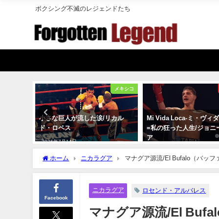
ボクシング不滅のレジェンドたち
メキシコ
アメリカ
/リカル
Mi Vida Loca-ミ・ヴィダ・ロカ
無知の涙も枯れて/（ラ
=私の狂った人生/ジョニー・タピ
ン）ビクトル・ラバナ
ア
2026年7月2日
2026年8月1日
ホーム
ニカラグア
マナグア源流/El Bufalo（バ
ニカラグア
ロセンド・アルバレス
Facebook
マナグア源流/El Bu