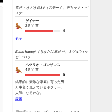
毒煙ときどき鋭利/（スモーク）デリック・ゲ
イナー
ゲイナー
2週間 前
4
表示
Estas happy/（あなたは幸せだ）ミゲル”ハッ
ピー”ロラ
ベツリオ・ゴンザレス
4週間 前
5
結果的に素敵な家庭に育った男。
万事良く見えているボクサー。
人気になるわな。
表示
学士号のベイビーブル/ファン・ディアス