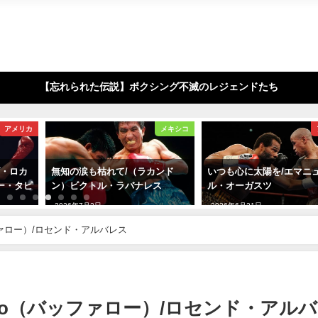
【忘れられた伝説】ボクシング不滅のレジェンドたち
メキシコ
アメリカ
カンド
いつも心に太陽を/エマニュエ
半世紀の月光/ジョージ
レス
ル・オーガスツ
マン
2026年6月21日
2026年7月13日
ッファロー）/ロセンド・アルバレス
falo（バッファロー）/ロセンド・アル