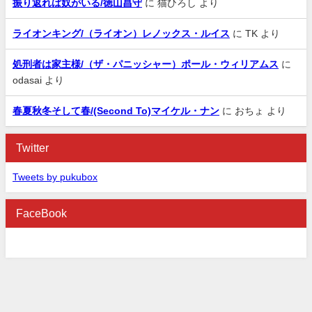
振り返れば奴がいる/徳山昌守
に
猫ひろし
より
ライオンキング/（ライオン）レノックス・ルイス
に
TK
より
処刑者は家主様/（ザ・パニッシャー）ポール・ウィリアムス
に
odasai
より
春夏秋冬そして春/(Second To)マイケル・ナン
に
おちょ
より
Twitter
Tweets by pukubox
FaceBook