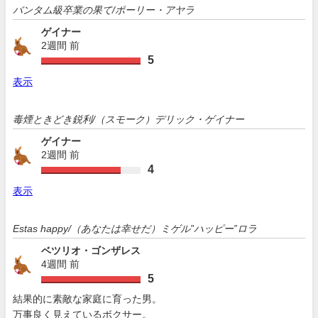
バンタム級卒業の果て/ポーリー・アヤラ
ゲイナー
2週間 前
5
表示
毒煙ときどき鋭利/（スモーク）デリック・ゲイナー
ゲイナー
2週間 前
4
表示
Estas happy/（あなたは幸せだ）ミゲル”ハッピー”ロラ
ベツリオ・ゴンザレス
4週間 前
5
結果的に素敵な家庭に育った男。
万事良く見えているボクサー。