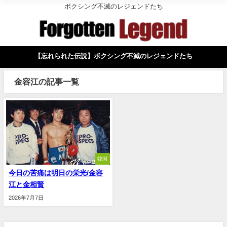
ボクシング不滅のレジェンドたち
【忘れられた伝説】ボクシング不滅のレジェンドたち
金容江の記事一覧
韓国
今日の苦痛は明日の栄光/金容
江と金相賢
2026年7月7日