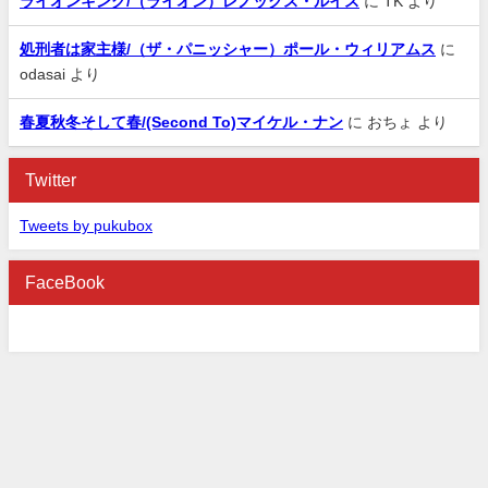
ライオンキング/（ライオン）レノックス・ルイス
に
TK
より
処刑者は家主様/（ザ・パニッシャー）ポール・ウィリアムス
に
odasai
より
春夏秋冬そして春/(Second To)マイケル・ナン
に
おちょ
より
Twitter
Tweets by pukubox
FaceBook