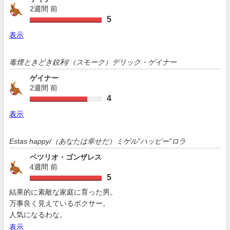
2週間 前
5
表示
毒煙ときどき鋭利/（スモーク）デリック・ゲイナー
ゲイナー
2週間 前
4
表示
Estas happy/（あなたは幸せだ）ミゲル”ハッピー”ロラ
ベツリオ・ゴンザレス
4週間 前
5
結果的に素敵な家庭に育った男。
万事良く見えているボクサー。
人気になるわな。
表示