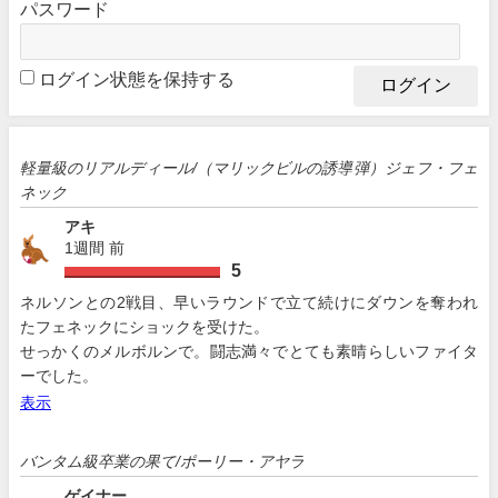
パスワード
ログイン状態を保持する
軽量級のリアルディール/（マリックビルの誘導弾）ジェフ・フェ
ネック
アキ
1週間 前
5
ネルソンとの2戦目、早いラウンドで立て続けにダウンを奪われ
たフェネックにショックを受けた。
せっかくのメルボルンで。闘志満々でとても素晴らしいファイタ
ーでした。
表示
バンタム級卒業の果て/ポーリー・アヤラ
ゲイナー