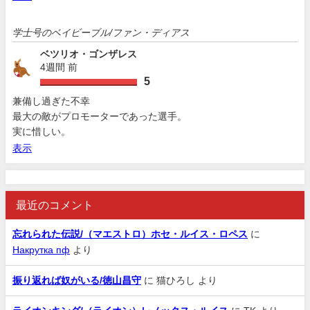
学士号のベイビーブル/ファン・ディアス
ベツリオ・ゴンザレス
4週間 前
5
兼備し過ぎた不幸
最大の敵がプロモーターであった選手。
実に惜しい。
表示
最近のコメント
忘れられた伝説/（マエストロ）ホセ・ルイス・ロペス
に
Накрутка пф
より
振り返れば奴がいる/徳山昌守
に
猫ひろし
より