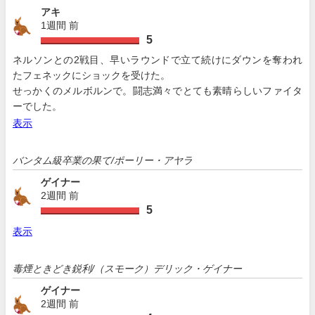
アキ
1週間 前
5
ネルソンとの2戦目、早いラウンドで立て続けにダウンを奪われ
たフェネックにショックを受けた。
せっかくのメルボルンで。闘志満々でとても素晴らしいファイタ
ーでした。
表示
バンタム級卒業の果て/ポーリー・アヤラ
ゲイナー
2週間 前
5
表示
毒煙ときどき鋭利/（スモーク）デリック・ゲイナー
ゲイナー
2週間 前