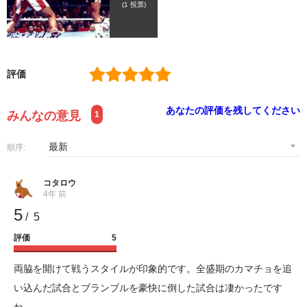
(
1
投票)
評価
あなたの評価を残してください
みんなの意見
1
順序:
コタロウ
4年 前
5
/ 5
評価
5
両脇を開けて戦うスタイルが印象的です。全盛期のカマチョを追
い込んだ試合とブランブルを豪快に倒した試合は凄かったです
ね。