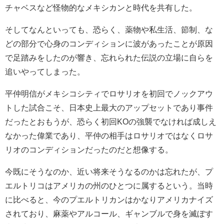
チャベスなど怪物的なメキシカンと時代を共有した。
そしてなんといっても、恐らく、薬物や私生活、節制、な
どの部分で心身のコンディションに波があったことが原因
で足踏みをしたのが響き、忘れられた伝説の立場に自らを
追いやってしまった。
平仲明信がメキシコシティでロサリオを初回でノックアウ
トした試合こそ、日本史上最大のアップセットであり事件
だったとおもうが、恐らく初回KOの強襲でなければ成しえ
なかった偉業であり、平仲の相手はロサリオではなくロサ
リオのコンディションだったのだと想像する。
今既にそうなのか、近い将来そうなるのかは忘れたが、プ
エルトリコはアメリカの州のひとつに属するという。当時
に比べると、今のプエルトリカンはかなりアメリカナイズ
されており、麻薬やアルコール、ギャンブルで身を滅ぼす