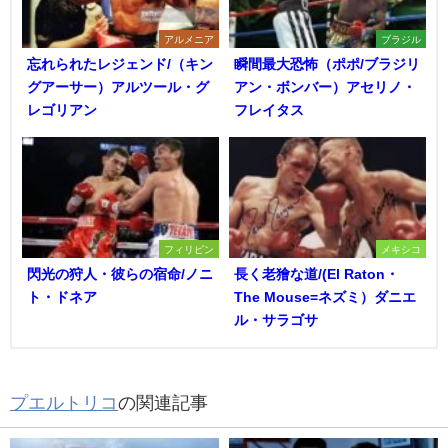
アルメニア
ブラジル
忘れられたレジェンド/（キン
瞬間最大恐怖（ポポ/ブラジリ
グアーサー）アルツール・グ
アン・ボンバー）アセリノ・
レゴリアン
フレイタス
フィリピン
メキシコ
閃光の狩人・彼らの宿命/ノニ
長く老獪な道/(El Raton・
ト・ドネア
The Mouse=ネズミ）ダニエ
ル・サラゴサ
プエルトリコ
の関連記事