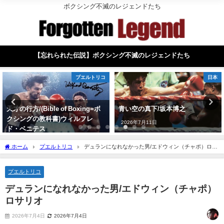
ボクシング不滅のレジェンドたち
【忘れられた伝説】ボクシング不滅のレジェンドたち
プエルトリコ
日本
天才の行方/(Bible of Boxing=ボ
青い空の真下/坂本博之
クシングの教科書)ウィルフレ
2026年7月11日
ド・ベニテス
2026年8月6日
ホーム
プエルトリコ
デュランになれなかった男/エドウィン（チャポ）ロサ
リオ
プエルトリコ
デュランになれなかった男/エドウィン（チャポ）
ロサリオ
2026年7月4日
2026年7月4日