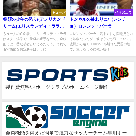
キューバ
ベネズエラ
笑顔の少年の怒り/(アメリカンド
トンネルの終わりに/（レンチ
リーム)エリスランディ・ララ
ョ）ロレンソ・パーラ
Vol.2
もう一人の亡命者、エリスランディ・ララ
ロレンソ・パーラ、気まぐれな問題児とい
はスター渦巻く中量級の選手なので、金銭
う印象だったが、彼は今でも戦っている。
的には一番成功者といえるだろう。それで
故郷から遠く5000マイル離れた異国の地
も守備的な判定勝ちはララに...
で、負けるために戦い続け...
製作費無料/スポーツクラブのホームページ制作
会員機能を備えた簡単で強力なサッカーチーム専用ホー