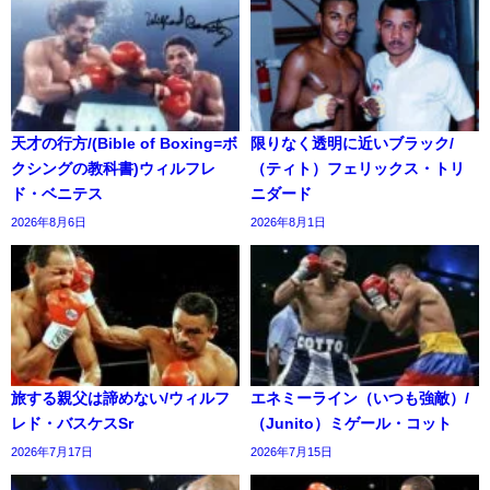
天才の行方/(Bible of Boxing=ボ
限りなく透明に近いブラック/
クシングの教科書)ウィルフレ
（ティト）フェリックス・トリ
ド・ベニテス
ニダード
2026年8月6日
2026年8月1日
旅する親父は諦めない/ウィルフ
エネミーライン（いつも強敵）/
レド・バスケスSr
（Junito）ミゲール・コット
2026年7月17日
2026年7月15日