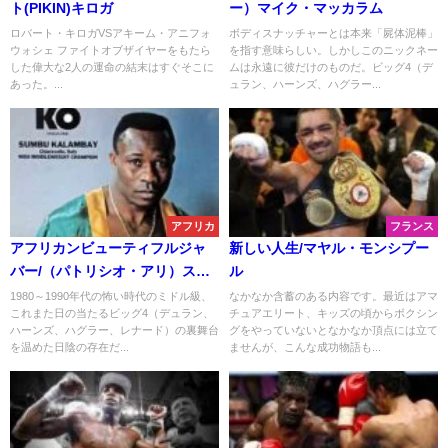
ト(PIKIN)キロガ
ー）マイク・マッカラム
ロバート・キロガVSアキーム・アニフォ
ボディスナッチャーとは本来「屍体泥棒」
ウォシェ ファイトオブザイヤーをもたら
を指す意味らしい。しかしこのニックネー
した偉大な2人の運命の結末はすぐそこに
ムは永遠に彼だけのものだ。ビッグ4（デ
あった。...
ュラン、ハーンズ、ハグラー...
アフリカ
フランス
アフリカンビューティフルジャ
新しい人生/マヤル・モンシプー
バー/（パトリシオ・アリ）スン
ル
ブ・カランベイ
1980～1990年代の怖い時代のミドル級、
なかなか含蓄のある内容です。最近はアマ
これまた日の当たるビッグ4（デュラン、
チュアエリート、キッズの頃からボクシン
ハーンズ、ハグラー、レナード）の裏舞台
グをやっていないとなかなか頂点には立て
を温めた日陰の存在だ...
ませんが、こんな成功物語も...