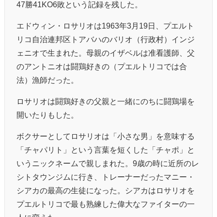
47勝41KO6敗という記録を残した。
エドウィン・ロサリオは1963年3月19日、プエルト
リコ自治連邦区トアバハのバリオ（行政村）インジ
ェニオで生まれた。母親のイザベルは准看護師、父
のアントニオは闘鶏好きの（プエルトリコでは合
法）漁師だった。
ロサリオは闘鶏好きの父親と一緒にのちに闘鶏場を
開いたりもした。
ボクサーとしてロサリオは「小さな男」を意味する
「チャパリト」という言葉を短くした「チャポ」と
いうニックネームで親しまれた。9歳の時に近所のレ
シトタウンジムに行き、トレーナーだったマニー・
シアカの最高の生徒になった。シアカはロサリオを
プエルトリコで最も熟練した偉大なファイターの一