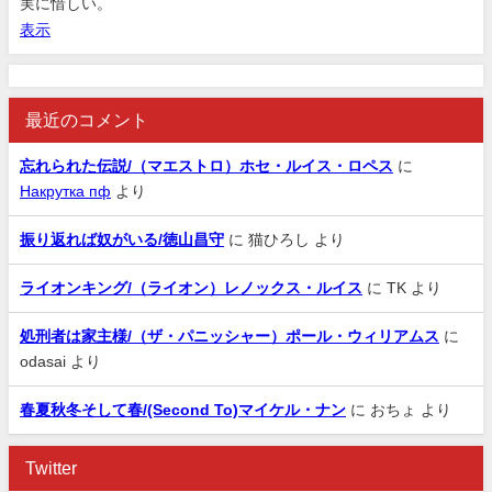
実に惜しい。
表示
最近のコメント
忘れられた伝説/（マエストロ）ホセ・ルイス・ロペス
に
Накрутка пф
より
振り返れば奴がいる/徳山昌守
に
猫ひろし
より
ライオンキング/（ライオン）レノックス・ルイス
に
TK
より
処刑者は家主様/（ザ・パニッシャー）ポール・ウィリアムス
に
odasai
より
春夏秋冬そして春/(Second To)マイケル・ナン
に
おちょ
より
Twitter