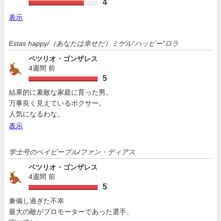
4
表示
Estas happy/（あなたは幸せだ）ミゲル”ハッピー”ロラ
ベツリオ・ゴンザレス
4週間 前
5
結果的に素敵な家庭に育った男。
万事良く見えているボクサー。
人気になるわな。
表示
学士号のベイビーブル/ファン・ディアス
ベツリオ・ゴンザレス
4週間 前
5
兼備し過ぎた不幸
最大の敵がプロモーターであった選手。