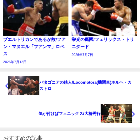
プエルトリカンであるが故/フア
栄光の庭園/フェリックス・トリ
ン・マヌエル「フアンマ」ロペ
ニダード
ス
2026年7月7日
2026年7月12日
パタゴニアの鉄人/Locomotora(機関車)ホルヘ・カ
ストロ
気が付けばフェニックス/大橋秀行
おすすめの記事