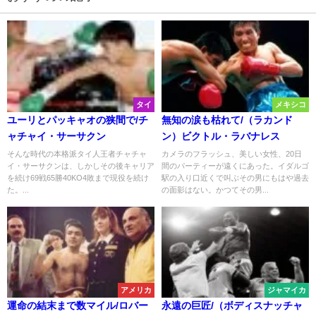
タイ
メキシコ
ユーリとパッキャオの狭間で/チ
無知の涙も枯れて/（ラカンド
ャチャイ・サーサクン
ン）ビクトル・ラバナレス
そんな時代の本格派タイ人王者チャチャ
カメラのフラッシュ、美しい女性、20日
イ・サーサクンは、しかしその後キャリア
間のパーティーが遠くにあった。イダルゴ
を続け69戦65勝40KO4敗まで現役を続け
駅の入り口近くで叫ぶその男にもはや過去
た。...
の面影はない。かつてその男...
アメリカ
ジャマイカ
運命の結末まで数マイル/ロバー
永遠の巨匠/（ボディスナッチャ