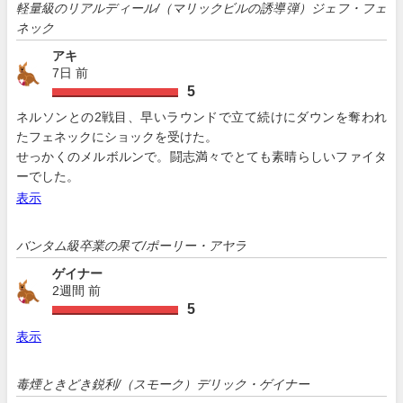
軽量級のリアルディール/（マリックビルの誘導弾）ジェフ・フェ
ネック
アキ
7日 前
5
ネルソンとの2戦目、早いラウンドで立て続けにダウンを奪われ
たフェネックにショックを受けた。
せっかくのメルボルンで。闘志満々でとても素晴らしいファイタ
ーでした。
表示
バンタム級卒業の果て/ポーリー・アヤラ
ゲイナー
2週間 前
5
表示
毒煙ときどき鋭利/（スモーク）デリック・ゲイナー