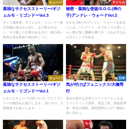
キューバ
アメリカ
孤独なサクセスストーリー/ギジ
秘密・孤独な使徒/S.O.G.(神の
ェルモ・リゴンドーVol.3
子)アンドレ・ウォードVol.2
そして最終章。ギジェルモ・リゴンドー来
S.O.G.(神の子)アンドレ・ウォードを知る
月39歳の旅はまだ続く。まだ終われな
ことは、バーナード・ホプキンスと同じく
い。やり残した仕事があるのだ。彼の長い
らい奥が深く難解な事だが、それがすなわ
航海を巡る灰色の海の向こうに...
ちボクシングを知る...
キューバ
日本
孤独なサクセスストーリー/ギジ
気が付けばフェニックス/大橋秀
ェルモ・リゴンドーVol.1
行
たまたまキューバが続いたついでにリゴン
過去の偉大な日本人ファイターといえば、
ドーの物語をお届けします。 長いので、3
ファイティング原田、渡辺二郎、海老原博
部構成でお送りします。...
幸、長谷川穂積、柴田国明などが一般的に
思い浮かぶ。...