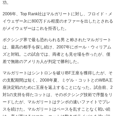
功。
2006年、Top Rank社はマルガリートに対し、フロイド・メ
イウェザーJr.に800万ドル程度のオファーを出したとされる
がメイウェザーはこれを拒否した。
ボクシング界で最も恐れられる男 と称されたマルガリート
は、最高の相手を探し続け、2007年にポール・ウィリアム
ズと対戦。この試合では、両者とも見せ場を作ったが、僅
差で無敗のアメリカ人が判定で勝利した。
マルガリートはシントロンを破りIBF王座を獲得したが、そ
の支配期間は短く、2008年夏、ミゲル・コットとのWBA王
座決定戦のために王座を返上することになった。試合前、2
対1の支持を得たコットは、そのボクシング技術で序盤をリ
ードしたが、マルガリートはテンポの速いファイトでプレ
スを続けた。マルガリートはペースを乱すことなく戦い続