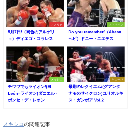
アメリカ
フィリピン
5月7日/（褐色のアルゲリ
Do you remember/（Ahas=
ョ）ディエゴ・コラレス
ヘビ）ドニー・ニエテス
メキシコ
キューバ
チワワでもライオン/(El
最期のレクイエム/(グアンタ
León=ライオン)ダニエル・
ナモのサイクロン)ユリオルキ
ポンセ・デ・レオン
ス・ガンボア Vol.2
メキシコ
の関連記事