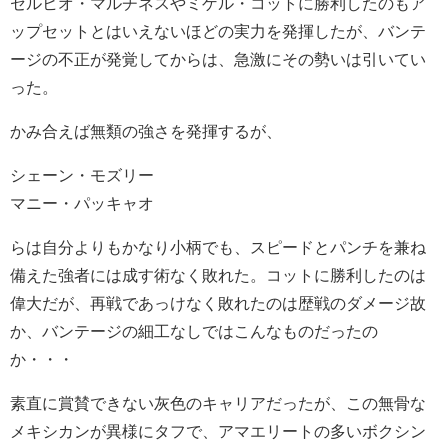
セルヒオ・マルチネスやミゲル・コットに勝利したのもア
ップセットとはいえないほどの実力を発揮したが、バンテ
ージの不正が発覚してからは、急激にその勢いは引いてい
った。
かみ合えば無類の強さを発揮するが、
シェーン・モズリー
マニー・パッキャオ
らは自分よりもかなり小柄でも、スピードとパンチを兼ね
備えた強者には成す術なく敗れた。コットに勝利したのは
偉大だが、再戦であっけなく敗れたのは歴戦のダメージ故
か、バンテージの細工なしではこんなものだったの
か・・・
素直に賞賛できない灰色のキャリアだったが、この無骨な
メキシカンが異様にタフで、アマエリートの多いボクシン