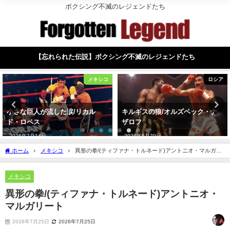
ボクシング不滅のレジェンドたち
【忘れられた伝説】ボクシング不滅のレジェンドたち
メキシコ
ロシア
小さな巨人が流した涙/リカル
キルギスの狼/オルズベック・ナ
ド・ロペス
ザロフ
2026年7月14日
2026年6月29日
ホーム
メキシコ
異形の拳/(ティファナ・トルネード)アントニオ・マルガリ
ート
メキシコ
異形の拳/(ティファナ・トルネード)アントニオ・
マルガリート
2026年7月25日
2026年7月25日