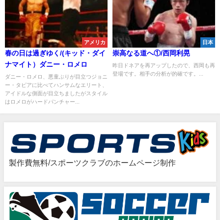
アメリカ
日本
春の日は過ぎゆく/(キッド・ダイ
崇高なる道へ①/西岡利晃
ナマイト）ダニー・ロメロ
昨日ドネアを再アップしたので、西岡も再
登場です。相手の分析が的確です。...
ダニー・ロメロ、悪童ぶりが目立つジョニ
ー・タピアに比べてハンサムなエリート、
アイドルな側面が目立ちましたがスタイル
はロメロがハードパンチャー...
製作費無料/スポーツクラブのホームページ制作