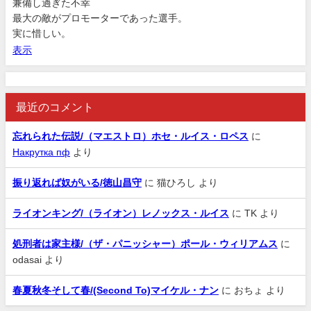
兼備し過ぎた不幸
最大の敵がプロモーターであった選手。
実に惜しい。
表示
最近のコメント
忘れられた伝説/（マエストロ）ホセ・ルイス・ロペス
に
Накрутка пф
より
振り返れば奴がいる/徳山昌守
に
猫ひろし
より
ライオンキング/（ライオン）レノックス・ルイス
に
TK
より
処刑者は家主様/（ザ・パニッシャー）ポール・ウィリアムス
に
odasai
より
春夏秋冬そして春/(Second To)マイケル・ナン
に
おちょ
より