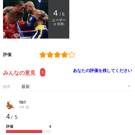
4
/ 5
ユーザー
(
1
投票)
評価
あなたの評価を残してください
みんなの意見
1
順序:
TBT
2年 前
4
/ 5
評価
4