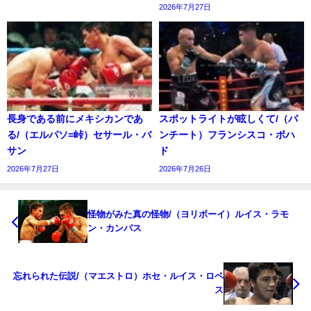
2026年7月27日
長身である前にメキシカンであ
スポットライトが眩しくて/（パ
る/（エルパソ=峠）セサール・バ
ンチート）フランシスコ・ボハ
サン
ド
2026年7月27日
2026年7月26日
怪物がみた真の怪物/（ヨリボーイ）ルイス・ラモ
ン・カンパス
忘れられた伝説/（マエストロ）ホセ・ルイス・ロペ
ス