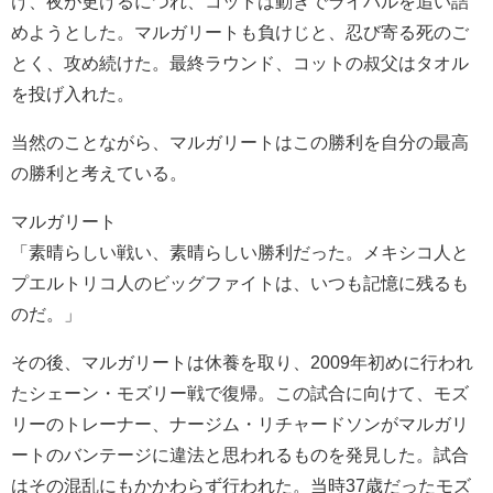
け、夜が更けるにつれ、コットは動きでライバルを追い詰
めようとした。マルガリートも負けじと、忍び寄る死のご
とく、攻め続けた。最終ラウンド、コットの叔父はタオル
を投げ入れた。
当然のことながら、マルガリートはこの勝利を自分の最高
の勝利と考えている。
マルガリート
「素晴らしい戦い、素晴らしい勝利だった。メキシコ人と
プエルトリコ人のビッグファイトは、いつも記憶に残るも
のだ。」
その後、マルガリートは休養を取り、2009年初めに行われ
たシェーン・モズリー戦で復帰。この試合に向けて、モズ
リーのトレーナー、ナージム・リチャードソンがマルガリ
ートのバンテージに違法と思われるものを発見した。試合
はその混乱にもかかわらず行われた。当時37歳だったモズ