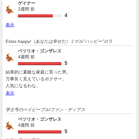
ゲイナー
2週間 前
4
表示
Estas happy/（あなたは幸せだ）ミゲル”ハッピー”ロラ
ベツリオ・ゴンザレス
4週間 前
5
結果的に素敵な家庭に育った男。
万事良く見えているボクサー。
人気になるわな。
表示
学士号のベイビーブル/ファン・ディアス
ベツリオ・ゴンザレス
4週間 前
5