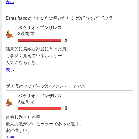
表示
Estas happy/（あなたは幸せだ）ミゲル”ハッピー”ロラ
ベツリオ・ゴンザレス
3週間 前
5
結果的に素敵な家庭に育った男。
万事良く見えているボクサー。
人気になるわな。
表示
学士号のベイビーブル/ファン・ディアス
ベツリオ・ゴンザレス
3週間 前
5
兼備し過ぎた不幸
最大の敵がプロモーターであった選手。
実に惜しい。
表示