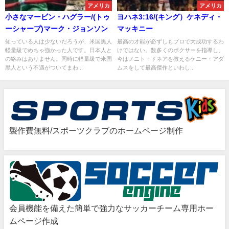
アメリカ
アメリカ
小さなマービン・ハグラー/(トゥ
ヨハネ3:16/(キング）ケネディ・
ーシャープ)マーク・ジョンソン
マッキニー
知っている人は少ないだろうが、米国黒人
最高の才能が必ずしもプロで大成功するわ
軽量級でめちゃ強かった人です。日本人と
けではない。数多くのボクサーを指導し、
の絡みはありません。同時に軽量級で米国
今はノニト・ドネアを教えるケニー・アダ
黒人という不遇がついてまわ...
ムスをして最高傑作といわし...
製作費無料/スポーツクラブのホームページ制作
会員機能を備えた簡単で強力なサッカーチーム専用ホー
ムページ作成