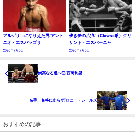
アルゲリョになりえた男/アント
儚き夢の爪痕/（Claws=爪）クリ
ニオ・エスパラゴサ
サント・エスパーニャ
2026年7月5日
2026年7月5日
崇高なる道へ②/西岡利晃
名手、名将にあらず/ロニー・シールズ
おすすめの記事