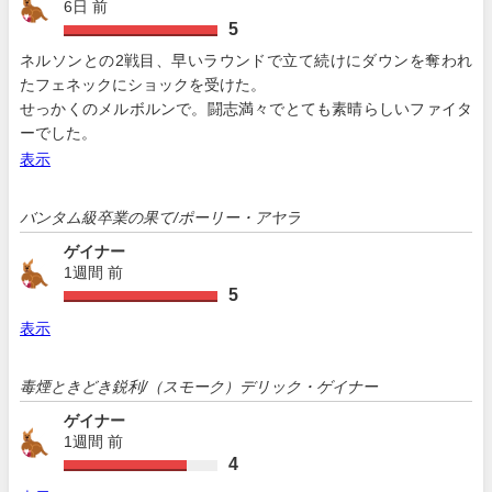
6日 前
5
ネルソンとの2戦目、早いラウンドで立て続けにダウンを奪われ
たフェネックにショックを受けた。
せっかくのメルボルンで。闘志満々でとても素晴らしいファイタ
ーでした。
表示
バンタム級卒業の果て/ポーリー・アヤラ
ゲイナー
1週間 前
5
表示
毒煙ときどき鋭利/（スモーク）デリック・ゲイナー
ゲイナー
1週間 前
4