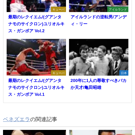
キューバ
アイルランド
最期のレクイエム/(グアンタ
アイルランドの逆転男/アンデ
ナモのサイクロン)ユリオルキ
ィ・リー
ス・ガンボア Vol.2
キューバ
日本
最期のレクイエム/(グアンタ
200年に1人の尊敬すべきバカ
ナモのサイクロン)ユリオルキ
か天才/亀田昭雄
ス・ガンボア Vol.1
ベネズエラ
の関連記事