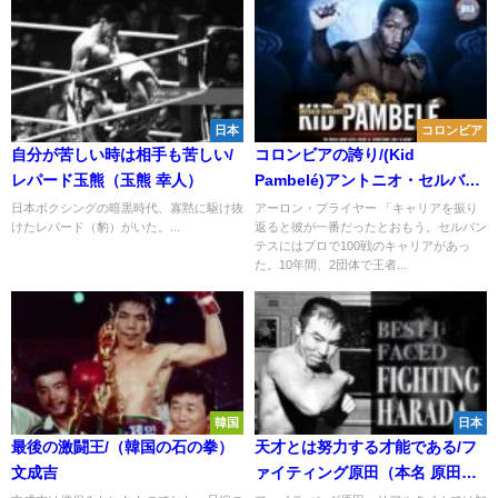
日本
コロンビア
自分が苦しい時は相手も苦しい/
コロンビアの誇り/(Kid
レパード玉熊（玉熊 幸人）
Pambelé)アントニオ・セルバン
テス
日本ボクシングの暗黒時代、寡黙に駆け抜
アーロン・プライヤー 「キャリアを振り
けたレパード（豹）がいた。...
返ると彼が一番だったとおもう。セルバン
テスにはプロで100戦のキャリアがあっ
た。10年間、2団体で王者...
韓国
日本
最後の激闘王/（韓国の石の拳）
天才とは努力する才能である/フ
文成吉
ァイティング原田（本名 原田政