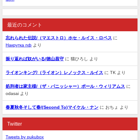
最近のコメント
忘れられた伝説/（マエストロ）ホセ・ルイス・ロペス
に
Накрутка пф
より
振り返れば奴がいる/徳山昌守
に
猫ひろし
より
ライオンキング/（ライオン）レノックス・ルイス
に
TK
より
処刑者は家主様/（ザ・パニッシャー）ポール・ウィリアムス
に
odasai
より
春夏秋冬そして春/(Second To)マイケル・ナン
に
おちょ
より
Twitter
Tweets by pukubox