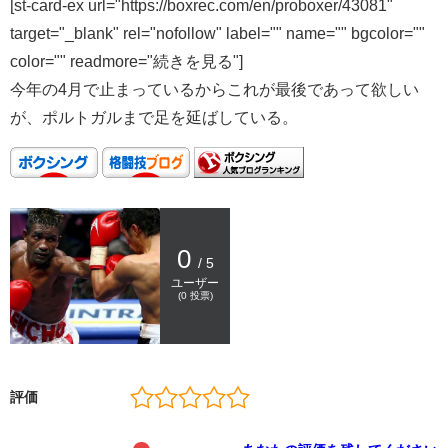
[st-card-ex url="https://boxrec.com/en/proboxer/43081"
target="_blank" rel="nofollow" label="" name="" bgcolor=""
color="" readmore="続きを見る"]
今年の4月で止まっているからこれが最後であって欲しい
が、ポルトガルまで足を延ばしている。
0
/ 5
ユーザー
(
0
投票)
評価