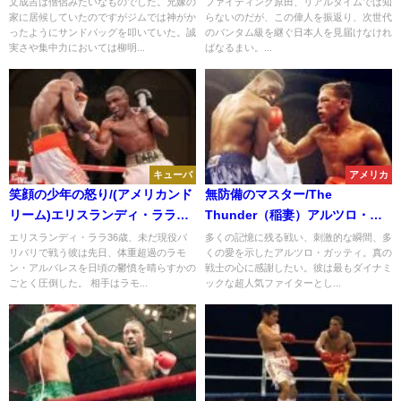
彦）
文成吉は僧侶みたいなものでした。兄嫁の
ファイティング原田、リアルタイムでは知
家に居候していたのですがジムでは神がか
らないのだが、この偉人を振返り、次世代
ったようにサンドバッグを叩いていた。誠
のバンタム級を継ぐ日本人を見届けなけれ
実さや集中力においては柳明...
ばなるまい。...
キューバ
アメリカ
笑顔の少年の怒り/(アメリカンド
無防備のマスター/The
リーム)エリスランディ・ララ
Thunder（稲妻）アルツロ・ガ
Vol.1
ッティ
エリスランディ・ララ36歳、未だ現役バ
多くの記憶に残る戦い、刺激的な瞬間、多
リバリで戦う彼は先日、体重超過のラモ
くの愛を示したアルツロ・ガッティ。真の
ン・アルバレスを日頃の鬱憤を晴らすかの
戦士の心に感謝したい。彼は最もダイナミ
ごとく圧倒した。 相手はラモ...
ックな超人気ファイターとし...