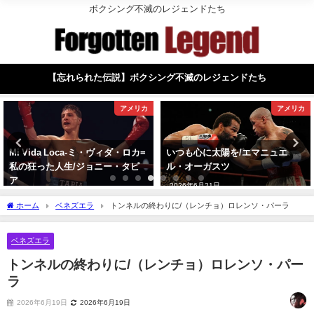
ボクシング不滅のレジェンドたち
【忘れられた伝説】ボクシング不滅のレジェンドたち
アメリカ
アメリカ
Mi Vida Loca-ミ・ヴィダ・ロカ=
いつも心に太陽を/エマニュエ
私の狂った人生/ジョニー・タピ
ル・オーガスツ
ア
2026年6月21日
2026年8月1日
ホーム
ベネズエラ
トンネルの終わりに/（レンチョ）ロレンソ・パーラ
ベネズエラ
トンネルの終わりに/（レンチョ）ロレンソ・パー
ラ
2026年6月19日
2026年6月19日