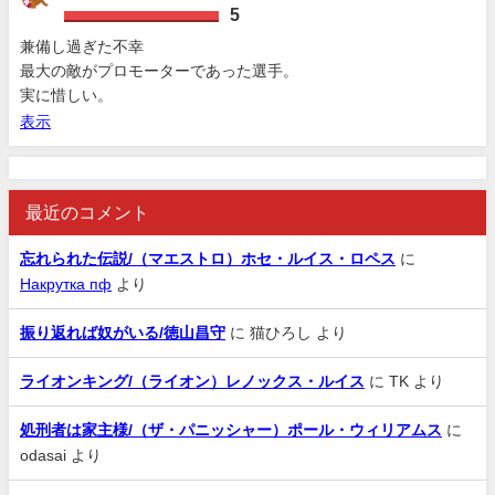
5
兼備し過ぎた不幸
最大の敵がプロモーターであった選手。
実に惜しい。
表示
最近のコメント
忘れられた伝説/（マエストロ）ホセ・ルイス・ロペス
に
Накрутка пф
より
振り返れば奴がいる/徳山昌守
に
猫ひろし
より
ライオンキング/（ライオン）レノックス・ルイス
に
TK
より
処刑者は家主様/（ザ・パニッシャー）ポール・ウィリアムス
に
odasai
より