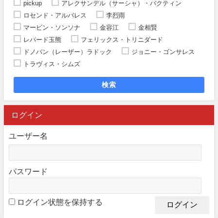
pickup
アレクサンデル（サーシャ）・バクティン
ロセンド・アルバレス
李烈雨
マービン・ソンソナ
金容江
金相賢
レパード玉熊
フェリックス・トリニダード
ドノバン（レーザー）ラドック
ジョニー・ゴンサレス
トラヴィス・シムズ
検索
ログイン
ユーザー名
パスワード
ログイン状態を保持する