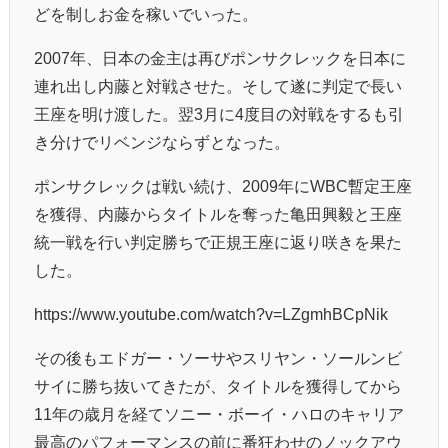
どを制しお金を稼いでいった。
2007年、日本の金主は再びポンサクレックを日本に
連れ出し内藤と対戦させた。そして遂に判定で長い
王座を明け渡した。翌3月に4度目の対戦をするも引
き分けでリベンジならずとなった。
ポンサクレックは戦い続け、2009年にWBC暫定王座
を獲得、内藤からタイトルを奪った亀田興毅と王座
統一戦を行い判定勝ちで正規王座に返り咲きを果た
した。
https://www.youtube.com/watch?v=LZgmhBCpNik
その後もエドガー・ソーサやスリヤン・ソールンビ
サイに勝ち抜いてきたが、タイトルを獲得してから
11年の歳月を経てソニー・ボーイ・ハロのキャリア
最高のパフォーマンスの前に番狂わせのノックアウ