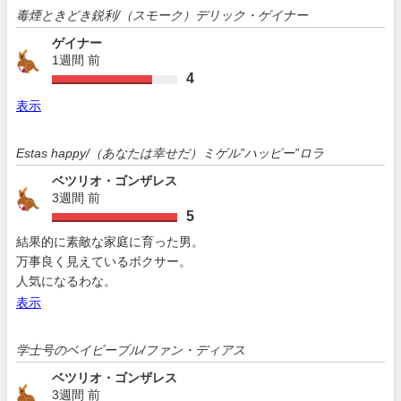
毒煙ときどき鋭利/（スモーク）デリック・ゲイナー
ゲイナー
1週間 前
4
表示
Estas happy/（あなたは幸せだ）ミゲル”ハッピー”ロラ
ベツリオ・ゴンザレス
3週間 前
5
結果的に素敵な家庭に育った男。
万事良く見えているボクサー。
人気になるわな。
表示
学士号のベイビーブル/ファン・ディアス
ベツリオ・ゴンザレス
3週間 前