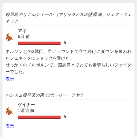
軽量級のリアルディール/（マリックビルの誘導弾）ジェフ・フェ
ネック
アキ
6日 前
5
ネルソンとの2戦目、早いラウンドで立て続けにダウンを奪われ
たフェネックにショックを受けた。
せっかくのメルボルンで。闘志満々でとても素晴らしいファイタ
ーでした。
表示
バンタム級卒業の果て/ポーリー・アヤラ
ゲイナー
1週間 前
5
表示