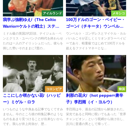
アイルランド
メキシコ
我学ぶ強靭ゆえ/（The Celtic
100万ドルのゴーン・ベイビー・
Warrior=ケルトの戦士）スティ
ゴーン/（チキータ）ウンベル
ーブ・コリンズ
ト・ゴンザレス
ミドル級の英国2代巨頭、ナイジェル・ベ
ウンベルト・ゴンザレスとマイケル・カル
ンとクリス・ユーバンクの時代を終わらせ
バハルこそが正しくミリオンダラーベイビ
たのは一人のアイリッシュだった。彼らを
ーであり、軽量級ではじめて100万ドルを
倒した勢いそのままに7度の...
超えるファイトマネーとな...
コロンビア
韓国
ここにしか咲かない花/（ハッピ
刹那の花火/（hot pepper=唐辛
ー）ミゲル・ロラ
子）李烈雨（イ・ヨルウ）
いつものような中身ある記事でなくてすみ
李烈雨は今、過去の記憶から解放された。
ません。今のところ彼の特集記事のような
栄光であると同時に呪いでもあった「世界
ものをあまり見つけることが出来ないから
チャンピオン」という呪縛から抜け出し、
です。我らが井上尚弥が、歴...
沃川に普通の男として帰って...