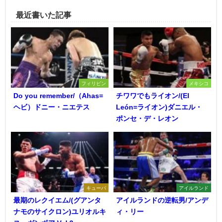
最近書いた記事
フィリピン
メキシコ
Do you remember/（Ahas=
チワワでもライオン/(El
ヘビ）ドニー・ニエテス
León=ライオン)ダニエル・
ポンセ・デ・レオン
キューバ
アイルランド
最期のレクイエム/(グアンタ
アイルランドの逆転男/アンデ
ナモのサイクロン)ユリオルキ
ィ・リー