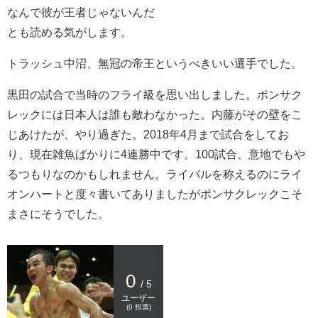
なんで彼が王者じゃないんだ
とも読める気がします。
トラッシュ中沼、無冠の帝王というべきいい選手でした。
黒田の試合で当時のフライ級を思い出しました。ポンサク
レックには日本人は誰も敵わなかった。内藤がその壁をこ
じあけたが、やり過ぎた。2018年4月まで試合をしてお
り、現在雑魚ばかりに4連勝中です。100試合、意地でもや
るつもりなのかもしれません。ライバルを称えるのにライ
オンハートと度々書いてありましたがポンサクレックこそ
まさにそうでした。
0
/ 5
ユーザー
(
0
投票)