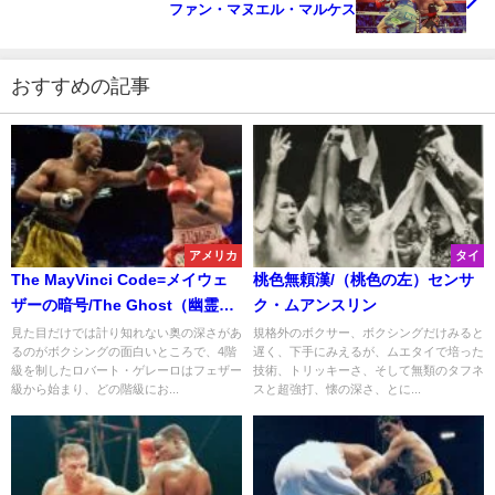
ファン・マヌエル・マルケス
おすすめの記事
アメリカ
タイ
The MayVinci Code=メイウェ
桃色無頼漢/（桃色の左）センサ
ザーの暗号/The Ghost（幽霊）
ク・ムアンスリン
ロバート・ゲレーロ
見た目だけでは計り知れない奥の深さがあ
規格外のボクサー、ボクシングだけみると
るのがボクシングの面白いところで、4階
遅く、下手にみえるが、ムエタイで培った
級を制したロバート・ゲレーロはフェザー
技術、トリッキーさ、そして無類のタフネ
級から始まり、どの階級にお...
スと超強打、懐の深さ、とに...