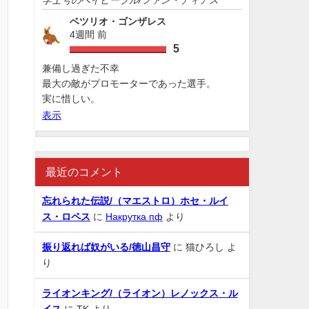
ベツリオ・ゴンザレス
4週間 前
5
兼備し過ぎた不幸
最大の敵がプロモーターであった選手。
実に惜しい。
表示
最近のコメント
忘れられた伝説/（マエストロ）ホセ・ルイ
ス・ロペス
に
Накрутка пф
より
振り返れば奴がいる/徳山昌守
に
猫ひろし
よ
り
ライオンキング/（ライオン）レノックス・ル
イス
に
TK
より