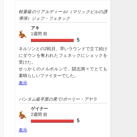
軽量級のリアルディール/（マリックビルの誘
導弾）ジェフ・フェネック
アキ
1週間 前
5
ネルソンとの2戦目、早いラウンドで立て続け
にダウンを奪われたフェネックにショックを
受けた。
せっかくのメルボルンで。闘志満々でとても
素晴らしいファイターでした。
表示
バンタム級卒業の果て/ポーリー・アヤラ
ゲイナー
2週間 前
5
表示