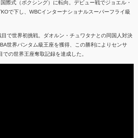
、国際式（ボクシング）に転向。デビュー戦でジョエル・
TKOで下し、WBCインターナショナルスーパーフライ級
ー4戦目で世界初挑戦。ダオルン・チュワタナとの同国人対決
BA世界バンタム級王座を獲得、この勝利によりセンサ
目での世界王座奪取記録を達成した。