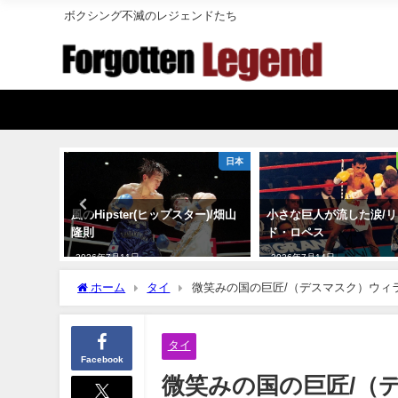
ボクシング不滅のレジェンドたち
メキシコ
日本
ri=シ
風のHipster(ヒップスター)/畑山
小さな巨人が流した涙/
ド
隆則
ド・ロペス
2026年7月11日
2026年7月14日
ホーム
タイ
微笑みの国の巨匠/（デスマスク）ウィ
タイ
Facebook
微笑みの国の巨匠/（