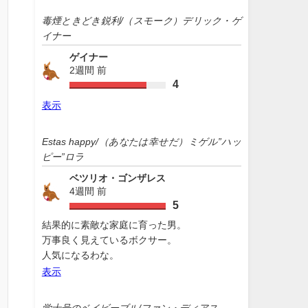
毒煙ときどき鋭利/（スモーク）デリック・ゲ
イナー
ゲイナー
2週間 前
4
表示
Estas happy/（あなたは幸せだ）ミゲル”ハッ
ピー”ロラ
ベツリオ・ゴンザレス
4週間 前
5
結果的に素敵な家庭に育った男。
万事良く見えているボクサー。
人気になるわな。
表示
学士号のベイビーブル/ファン・ディアス