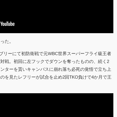
わった。
ャナブリーにて初防衛戦で元WBC世界スーパーフライ級王者
対戦。初回に左フックでダウンを奪ったものの、続く2
ウンターを貰いキャンバスに崩れ落ち必死の覚悟で立ち上
のを見たレフリーが試合を止め2回TKO負けで4か月で王