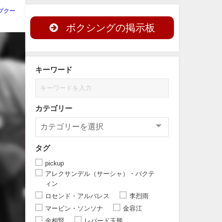
プクー
ボクシングの掲示板
キーワード
カテゴリー
タグ
pickup
アレクサンデル（サーシャ）・バクテ
ィン
ロセンド・アルバレス
李烈雨
マービン・ソンソナ
金容江
金相賢
レパード玉熊