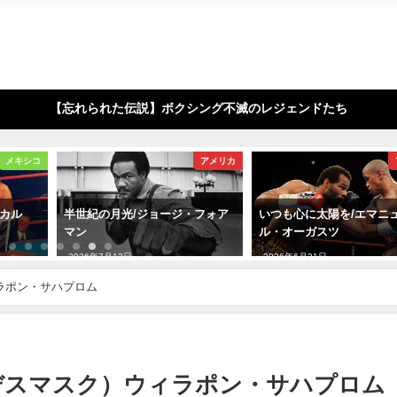
【忘れられた伝説】ボクシング不滅のレジェンドたち
メキシコ
アメリカ
リカル
半世紀の月光/ジョージ・フォア
いつも心に太陽を/エマニ
マン
ル・オーガスツ
2026年7月13日
2026年6月21日
ラポン・サハプロム
デスマスク）ウィラポン・サハプロム