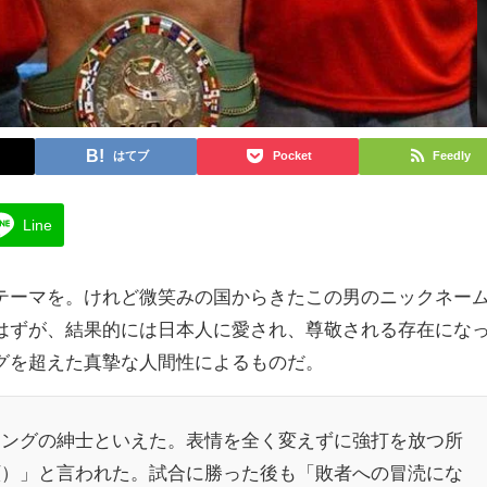
はてブ
Pocket
Feedly
Line
テーマを。けれど微笑みの国からきたこの男のニックネー
はずが、結果的には日本人に愛され、尊敬される存在にな
グを超えた真摯な人間性によるものだ。
リングの紳士といえた。表情を全く変えずに強打を放つ所
顔）」と言われた。試合に勝った後も「敗者への冒涜にな