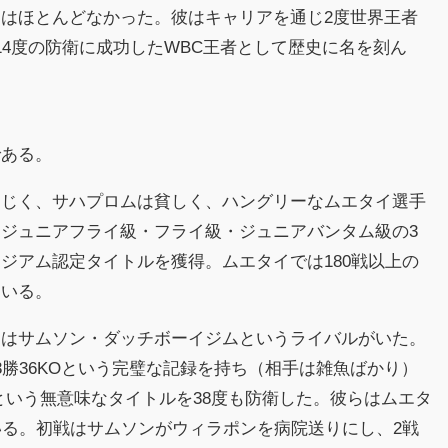
はほとんどなかった。彼はキャリアを通じ2度世界王者
14度の防衛に成功したWBC王者として歴史に名を刻ん
である。
同じく、サハプロムは貧しく、ハングリーなムエタイ選手
ジュニアフライ級・フライ級・ジュニアバンタム級の3
ジアム認定タイトルを獲得。ムエタイでは180戦以上の
ている。
にはサムソン・ダッチボーイジムというライバルがいた。
3勝36KOという完璧な記録を持ち（相手は雑魚ばかり）
という無意味なタイトルを38度も防衛した。彼らはムエタ
いる。初戦はサムソンがウィラポンを病院送りにし、2戦