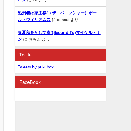
処刑者は家主様/（ザ・パニッシャー）ポー
ル・ウィリアムス
に
odasai
より
春夏秋冬そして春/(Second To)マイケル・ナ
ン
に
おちょ
より
Twitter
Tweets by pukubox
FaceBook