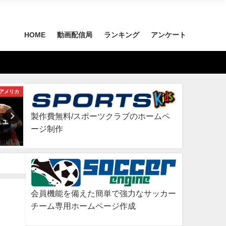
HOME
動画配信局
ランキング
アンケート
アメリカ
プエルトリコ
製作費無料/スポーツクラブのホームペ
ュエ
天才の行方/(Bible of Boxing=ボ
無知の涙も枯れて/（ラカン
ージ制作
クシングの教科書)ウィルフレ
ン）ビクトル・ラバナレス
ド・ベニテス
2026年7月2日
2026年8月6日
会員機能を備えた簡単で強力なサッカー
チーム専用ホームページ作成