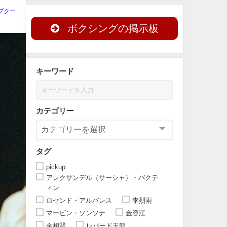
プクー
ボクシングの掲示板
キーワード
カテゴリー
タグ
pickup
アレクサンデル（サーシャ）・バクテ
ィン
ロセンド・アルバレス
李烈雨
マービン・ソンソナ
金容江
金相賢
レパード玉熊