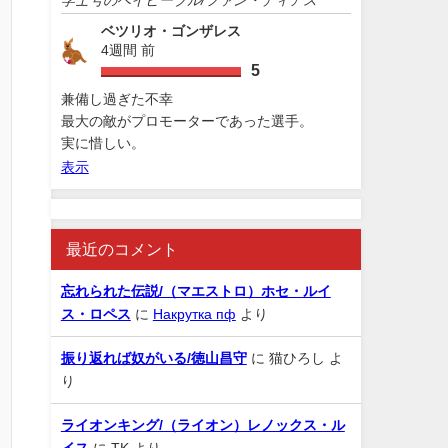
ベツリオ・ゴンザレス
4週間 前
5
兼備し過ぎた不幸
最大の敵がプロモーターであった選手。
実に惜しい。
表示
最近のコメント
忘れられた伝説/（マエストロ）ホセ・ルイ
ス・ロペス
に
Накрутка пф
より
振り返れば奴がいる/徳山昌守
に
猫ひろし
よ
り
ライオンキング/（ライオン）レノックス・ル
イス
に
TK
より