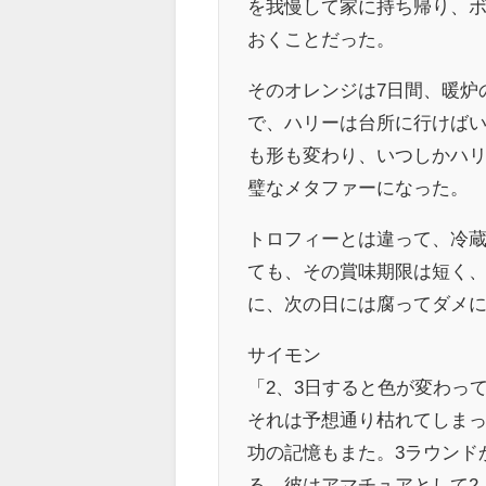
を我慢して家に持ち帰り、
おくことだった。
そのオレンジは7日間、暖炉
で、ハリーは台所に行けば
も形も変わり、いつしかハ
璧なメタファーになった。
トロフィーとは違って、冷
ても、その賞味期限は短く
に、次の日には腐ってダメ
サイモン
「2、3日すると色が変わっ
それは予想通り枯れてしま
功の記憶もまた。3ラウンド
る。彼はアマチュアとして2