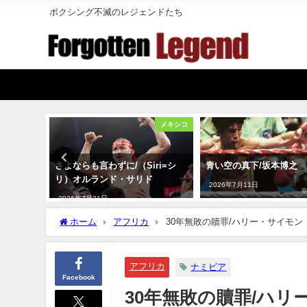
ボクシング不滅のレジェンドたち
アメリカ
メキシコ
ヴィダ・ロカ
さよならも言わずに/（Siri=シ
青い空の真下/坂本博之
ニー・タピ
リ）オルランド・サリド
2026年7月11日
2026年7月21日
ホーム
アフリカ
30年無敗の贖罪/ハリー・サイモン
アフリカ
ナミビア
Facebook
30年無敗の贖罪/ハリ