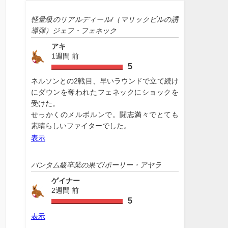
軽量級のリアルディール/（マリックビルの誘
導弾）ジェフ・フェネック
アキ
1週間 前
5
ネルソンとの2戦目、早いラウンドで立て続け
にダウンを奪われたフェネックにショックを
受けた。
せっかくのメルボルンで。闘志満々でとても
素晴らしいファイターでした。
表示
バンタム級卒業の果て/ポーリー・アヤラ
ゲイナー
2週間 前
5
表示