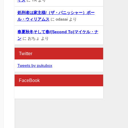
処刑者は家主様/（ザ・パニッシャー）ポー
ル・ウィリアムス
に
odasai
より
春夏秋冬そして春/(Second To)マイケル・ナ
ン
に
おちょ
より
Twitter
Tweets by pukubox
FaceBook