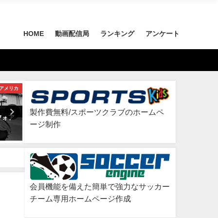
HOME
動画配信局
ランキング
アンケート
アメリカ
メキシコ
製作費無料/スポーツクラブのホームペ
フォア
無知の涙も枯れて/（ラカンド
キルギスの狼/オルズベック
ージ制作
ン）ビクトル・ラバナレス
ザロフ
2026年7月2日
2026年6月29日
会員機能を備えた簡単で強力なサッカー
チーム専用ホームページ作成