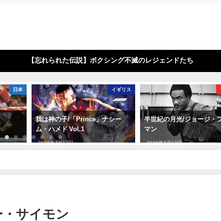
【忘れられた伝説】ボクシング不滅のレジェンドたち
日本
イギリス
我は神の子/「Prince」ナシー
半世紀の月光/ジョージ・
ム・ハメド Vol.1
マン
2026年7月17日
2026年7月13日
ー・サイモン