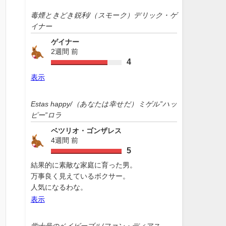
毒煙ときどき鋭利/（スモーク）デリック・ゲ
イナー
ゲイナー
2週間 前
4
表示
Estas happy/（あなたは幸せだ）ミゲル”ハッ
ピー”ロラ
ベツリオ・ゴンザレス
4週間 前
5
結果的に素敵な家庭に育った男。
万事良く見えているボクサー。
人気になるわな。
表示
学士号のベイビーブル/ファン・ディアス