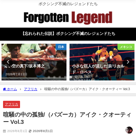
ボクシング不滅のレジェンドたち
【忘れられた伝説】ボクシング不滅のレジェンドたち
メキシコ
イギリス
小さな巨人が流した涙/リカル
我は神の子/「Prince」ナシー
ド・ロペス
ム・ハメド Vol.1
2026年7月14日
2026年7月17日
ホーム
アフリカ
喧騒の中の孤独/（バズーカ）アイク・クオーティー Vol.3
アフリカ
喧騒の中の孤独/（バズーカ）アイク・クオーティ
ー Vol.3
2026年8月1日
2026年8月1日