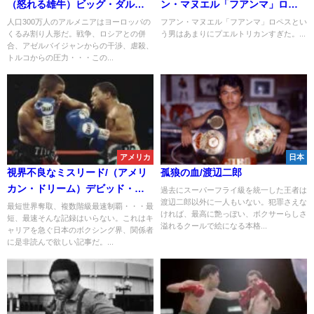
（怒れる雄牛）ビッグ・ダルチ
ン・マヌエル「フアンマ」ロペ
ニアン
ス
人口300万人のアルメニアはヨーロッパの
フアン・マヌエル「フアンマ」ロペスとい
くるみ割り人形だ。戦争、ロシアとの併
う男はあまりにプエルトリカンすぎた。...
合、アゼルバイジャンからの干渉、虐殺、
トルコからの圧力・・・この...
アメリカ
日本
視界不良なミスリード/（アメリ
孤狼の血/渡辺二郎
カン・ドリーム）デビッド・リ
過去にスーパーフライ級を統一した王者は
渡辺二郎以外に一人もいない。犯罪さえな
ード
最短世界奪取、複数階級最速制覇・・・最
ければ、最高に艶っぽい、ボクサーらしさ
短、最速そんな記録はいらない。これはキ
溢れるクールで絵になる本格...
ャリアを急ぐ日本のボクシング界、関係者
に是非読んで欲しい記事だ。...