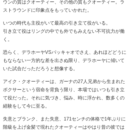
ウンの質はクオーティー、その他の質もクオーティー。ラ
ストラウンドに印象点をもっていかれた。
いつの時代も主役がいて最高の引き立て役がいる。
引き立て役はリングの中でも外でもみえない不可抗力が働
く。
恐らく、デラホーヤVSパッキャオでさえ、あれほどどうに
もならない一方的な差を出さぬ限り、デラホーヤに傾いて
いた試合だっただろうと想像する。
アイク・クオーティーは、ガーナの27人兄弟から生まれた
ボクサーという宿命を背負う限り、本場ではいつも引き立
て役だった。それに気づき、悩み、時に浮かれ、数多くの
経験をして今に至る。
失意とブランク、また失意、171センチの体格で1年ぶりに
階級を上げ金髪で現れたクオーティーはやはり昔の彼では