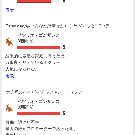
4
表示
Estas happy/（あなたは幸せだ）ミゲル”ハッピー”ロラ
ベツリオ・ゴンザレス
3週間 前
5
結果的に素敵な家庭に育った男。
万事良く見えているボクサー。
人気になるわな。
表示
学士号のベイビーブル/ファン・ディアス
ベツリオ・ゴンザレス
3週間 前
5
兼備し過ぎた不幸
最大の敵がプロモーターであった選手。