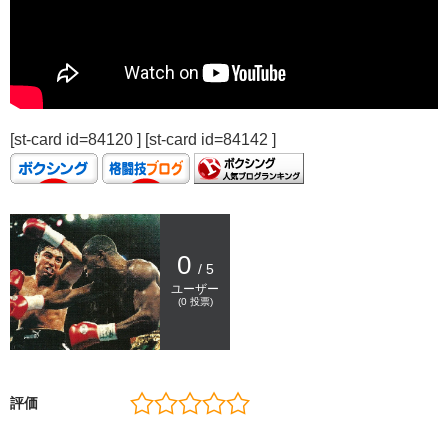
[st-card id=84120 ] [st-card id=84142 ]
0
/ 5
ユーザー
(
0
投票)
評価