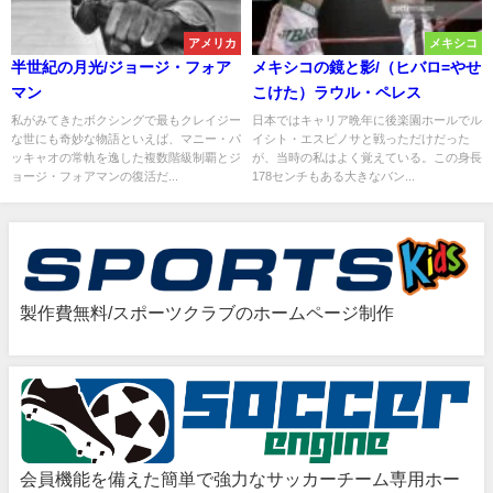
アメリカ
メキシコ
半世紀の月光/ジョージ・フォア
メキシコの鏡と影/（ヒバロ=やせ
マン
こけた）ラウル・ペレス
私がみてきたボクシングで最もクレイジー
日本ではキャリア晩年に後楽園ホールでル
な世にも奇妙な物語といえば、マニー・パ
イシト・エスピノサと戦っただけだった
ッキャオの常軌を逸した複数階級制覇とジ
が、当時の私はよく覚えている。この身長
ョージ・フォアマンの復活だ...
178センチもある大きなバン...
製作費無料/スポーツクラブのホームページ制作
会員機能を備えた簡単で強力なサッカーチーム専用ホー