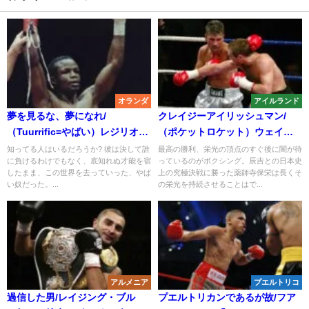
オランダ
アイルランド
夢を見るな、夢になれ/
クレイジーアイリッシュマン/
（Tuurrific=やばい）レジリオ・
（ポケットロケット）ウェイ
ツール
ン・マッカラー
知ってる人はいるだろうか? 彼は決して誰
最高の勝利、栄光の頂点のすぐ後に闇が待
に負けるわけでもなく、底知れぬ才能を宿
っているのがボクシング。辰吉との日本史
したまま、この世界を去っていった、やば
上の究極決戦に勝った薬師寺保栄は長くそ
い奴だった。...
の栄光を持続させることはで...
アルメニア
プエルトリコ
過信した男/レイジング・ブル
プエルトリカンであるが故/フア