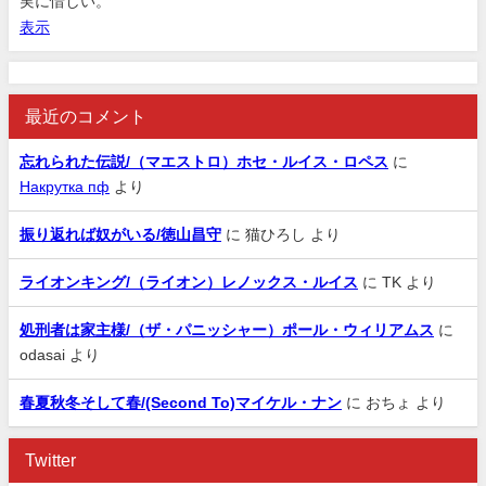
実に惜しい。
表示
最近のコメント
忘れられた伝説/（マエストロ）ホセ・ルイス・ロペス
に
Накрутка пф
より
振り返れば奴がいる/徳山昌守
に
猫ひろし
より
ライオンキング/（ライオン）レノックス・ルイス
に
TK
より
処刑者は家主様/（ザ・パニッシャー）ポール・ウィリアムス
に
odasai
より
春夏秋冬そして春/(Second To)マイケル・ナン
に
おちょ
より
Twitter