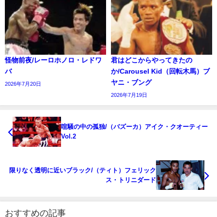
怪物前夜/レーロホノロ・レドワ
君はどこからやってきたの
バ
か/Carousel Kid（回転木馬）ブ
ヤニ・ブング
2026年7月20日
2026年7月19日
喧騒の中の孤独/（バズーカ）アイク・クオーティー
Vol.2
限りなく透明に近いブラック/（ティト）フェリック
ス・トリニダード
おすすめの記事