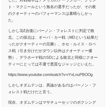
した。対戦相手はアメリカのノーランカー、クリン
ト・マクニールという無名の選手だったが、その夜
のクオーティーのパフォーマンスは素晴らしかっ
た。
しかし3試合後にバーノン・フォレストに判定で敗
北。この採点は、オーバ・カー戦（MDという結果だ
ったがクオーティーの完勝）、ホセ・ルイス・ロペ
ス戦（引き分けだがダウン以外はクオーティー優
勢）、デラホーヤ戦のSDによる敗北と同様にクオー
ティーにとっては不運で悪質なジャッジといえた。
https://www.youtube.com/watch?v=rYxLnuPBOOg
しかしオダムテンは、異論があるのはバーノン・フ
ォレスト戦だけだと言う。
現在、オダムテンはマサチューセッツのボクシング