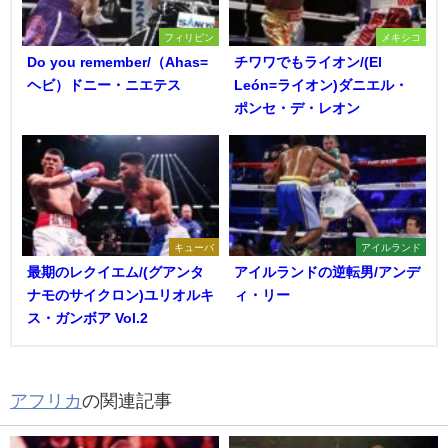
フィリピン
メキシコ
Do you remember/（Ahas=
チワワでもライオン/(El
ヘビ）ドニー・ニエテス
León=ライオン)ダニエル・
ポンセ・デ・レオン
キューバ
アイルランド
最期のレクイエム/(グアンタ
アイルランドの逆転男/アンデ
ナモのサイクロン)ユリオルキ
ィ・リー
ス・ガンボア Vol.2
アフリカ
の関連記事