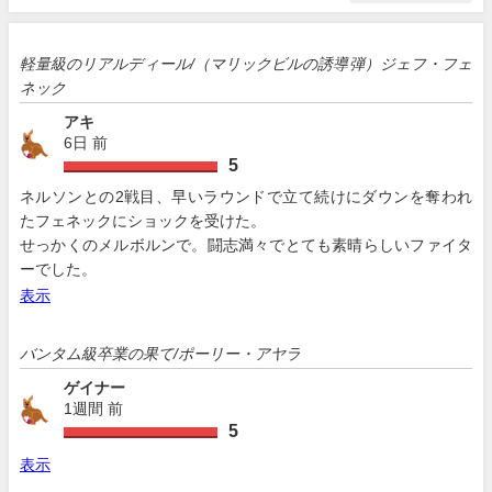
軽量級のリアルディール/（マリックビルの誘導弾）ジェフ・フェ
ネック
アキ
6日 前
5
ネルソンとの2戦目、早いラウンドで立て続けにダウンを奪われ
たフェネックにショックを受けた。
せっかくのメルボルンで。闘志満々でとても素晴らしいファイタ
ーでした。
表示
バンタム級卒業の果て/ポーリー・アヤラ
ゲイナー
1週間 前
5
表示