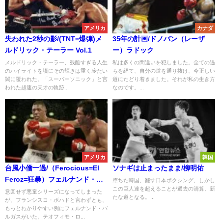
アメリカ
カナダ
失われた2秒の影/(TNT=爆弾)メ
35年の計画/ドノバン（レーザ
ルドリック・テーラー Vol.1
ー）ラドック
メルドリック・テーラー、残酷すぎる人生
私は多くの間違いを犯しました。全ての過
のハイライトを境にその輝きは重く冷たい
ちを経て、自分の道を通り抜け、今正しい
闇に覆われた。「スーパーソニック」と言
道にたどり着きました。それが私の生き方
われた超速の天才の軌跡...
なのです。...
アメリカ
韓国
台風小僧一過/（Ferocious=El
ソナギは止まったまま/柳明佑
Feroz=狂暴）フェルナンド・バ
堕ちた韓国、翻す日本ボクシング、しかし
この巨人達を超えることが過去の清算、新
ルガス
意図せず悪童シリーズになってしまった
たな道となる。...
が、フランシスコ・ボハドと言わずとも、
もっとわかりやすい例にフェルナンド・バ
ルガスがいた。テオフィモ・ロ...