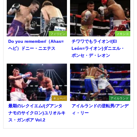
フィリピン
メキシコ
Do you remember/（Ahas=
チワワでもライオン/(El
ヘビ）ドニー・ニエテス
León=ライオン)ダニエル・
ポンセ・デ・レオン
キューバ
アイルランド
最期のレクイエム/(グアンタ
アイルランドの逆転男/アンデ
ナモのサイクロン)ユリオルキ
ィ・リー
ス・ガンボア Vol.2