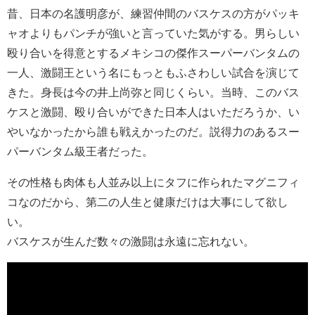
昔、日本の名護明彦が、練習仲間のバスケスの方がパッキ
ャオよりもパンチが強いと言っていた気がする。男らしい
殴り合いを得意とするメキシコの傑作スーパーバンタムの
一人、激闘王という名にもっともふさわしい試合を演じて
きた。身長は今の井上尚弥と同じくらい。当時、このバス
ケスと激闘、殴り合いができた日本人はいただろうか、い
やいなかったから誰も戦えかったのだ。説得力のあるスー
パーバンタム級王者だった。
その性格も肉体も人並み以上にタフに作られたマグニフィ
コなのだから、第二の人生と健康だけは大事にして欲し
い。
バスケスが生んだ数々の激闘は永遠に忘れない。