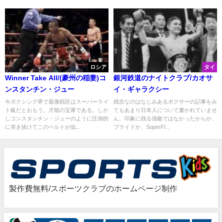
ロシア
タイ
Winner Take All/(豪州の稲妻)コ
銀河鉄道のナイトクラブ/カオサ
ンスタンチン・ジュー
イ・ギャラクシー
今ボクシング界で最激戦区はスーパーライ
残念なのはなじみあるボクサーの記事をみ
ト級だとおもう。才能の宝庫である。しか
てもあまり日本人について書かれていませ
しコンスタンチン・ジューのように圧倒的
ん。印象に残る強敵ではなかったからか、
に突き抜けてこのベルトが似...
プライドか、SuperFl...
製作費無料/スポーツクラブのホームページ制作