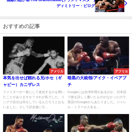
ディミトリー・ピログ
おすすめの記事
アメリカ
アフリカ
本気を出せば頼れる兄/ホセ（ギ
暗黒の大統領/アイク・イベアブ
ャビー）カニザレス
チ
ファイターが一夜にして老化するのを聞い
Googleには自浄作用があるのか、日本語
たことがありますか？それが私でした。リ
で彼を詳しく書いたものがなかったので、
ングで自分は何をしているんだろうとおも
英語のGoogleからあたりました。ジャレ
いました。そして試合後に引...
ル・ミラーが人生を...