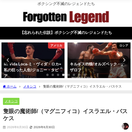
ボクシング不滅のレジェンドたち
【忘れられた伝説】ボクシング不滅のレジェンドたち
アメリカ
ロシア
Mi Vida Loca-ミ・ヴィダ・ロカ=
キルギスの狼/オルズベック・ナ
私の狂った人生/ジョニー・タピ
ザロフ
ア
2026年6月29日
2026年8月1日
ホーム
メキシコ
隻眼の魔術師/（マグニフィコ）イスラエル・バスケス
メキシコ
隻眼の魔術師/（マグニフィコ）イスラエル・バス
ケス
2026年6月30日
2026年6月30日