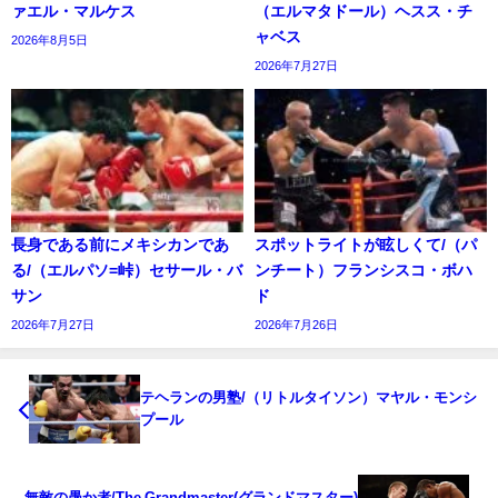
ァエル・マルケス
（エルマタドール）ヘスス・チ
ャベス
2026年8月5日
2026年7月27日
長身である前にメキシカンであ
スポットライトが眩しくて/（パ
る/（エルパソ=峠）セサール・バ
ンチート）フランシスコ・ボハ
サン
ド
2026年7月27日
2026年7月26日
テヘランの男塾/（リトルタイソン）マヤル・モンシ
プール
無敵の愚か者/The Grandmaster(グランドマスター)