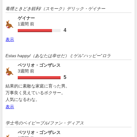
毒煙ときどき鋭利/（スモーク）デリック・ゲイナー
ゲイナー
1週間 前
4
表示
Estas happy/（あなたは幸せだ）ミゲル”ハッピー”ロラ
ベツリオ・ゴンザレス
3週間 前
5
結果的に素敵な家庭に育った男。
万事良く見えているボクサー。
人気になるわな。
表示
学士号のベイビーブル/ファン・ディアス
ベツリオ・ゴンザレス