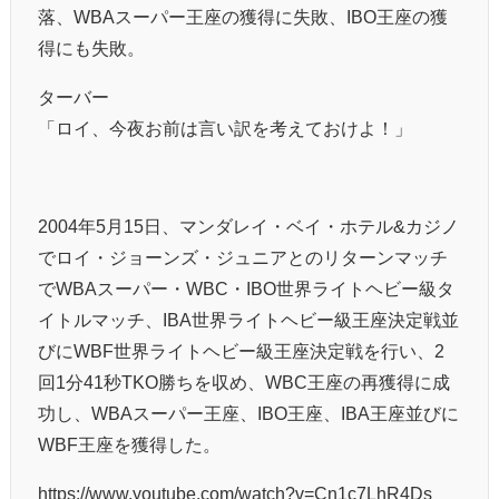
落、WBAスーパー王座の獲得に失敗、IBO王座の獲
得にも失敗。
ターバー
「ロイ、今夜お前は言い訳を考えておけよ！」
2004年5月15日、マンダレイ・ベイ・ホテル&カジノ
でロイ・ジョーンズ・ジュニアとのリターンマッチ
でWBAスーパー・WBC・IBO世界ライトヘビー級タ
イトルマッチ、IBA世界ライトヘビー級王座決定戦並
びにWBF世界ライトヘビー級王座決定戦を行い、2
回1分41秒TKO勝ちを収め、WBC王座の再獲得に成
功し、WBAスーパー王座、IBO王座、IBA王座並びに
WBF王座を獲得した。
https://www.youtube.com/watch?v=Cn1c7LhR4Ds