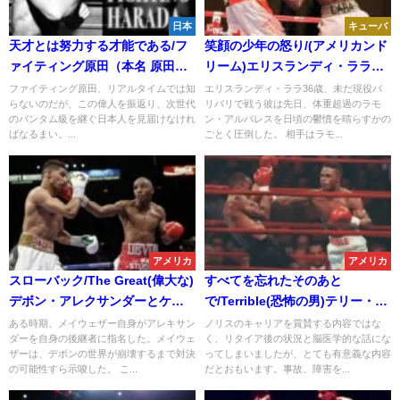
日本
キューバ
天才とは努力する才能である/フ
笑顔の少年の怒り/(アメリカンド
ァイティング原田（本名 原田政
リーム)エリスランディ・ララ
彦）
Vol.1
ファイティング原田、リアルタイムでは知
エリスランディ・ララ36歳、未だ現役バ
らないのだが、この偉人を振返り、次世代
リバリで戦う彼は先日、体重超過のラモ
のバンタム級を継ぐ日本人を見届けなけれ
ン・アルバレスを日頃の鬱憤を晴らすかの
ばなるまい。...
ごとく圧倒した。 相手はラモ...
アメリカ
アメリカ
スローバック/The Great(偉大な)
すべてを忘れたそのあと
デボン・アレクサンダーとケビ
で/Terrible(恐怖の男)テリー・ノ
ン・カンニガム
リス Vol.2
ある時期、メイウェザー自身がアレキサン
ノリスのキャリアを賞賛する内容ではな
ダーを自身の後継者に指名した。メイウェ
く、リタイア後の状況と脳医学的な話にな
ザーは、デボンの世界が崩壊するまで対決
ってしまいましたが、とても有意義な内容
の可能性すら示唆した。 こ...
だとおもいます。事故、障害を...