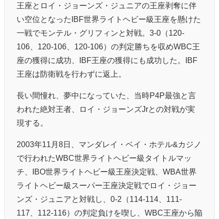
王座とロイ・ジョーンズ・ジュニアの王座剥奪に伴
い空位となったIBF世界ライトヘビー級王座を懸けた
一戦でモンテル・グリフィンと対戦。3-0（120-
106、120-106、120-106）の判定勝ちを収めWBC王
座の獲得に成功、IBF王座の獲得にも成功した。IBF
王座は防衛戦を行わずに返上。
長い間憧れ、夢中になっていた、当時P4P最強と言
われた絶対王者、ロイ・ジョーンズJrとの対戦が実
現する。
2003年11月8日、マンダレイ・ベイ・ホテル&カジノ
で行われたWBC世界ライトヘビー級タイトルマッ
チ、IBO世界ライトヘビー級王座決定戦、WBA世界
ライトヘビー級スーパー王座決定戦でロイ・ジョー
ンズ・ジュニアと対戦し、0-2（114-114、111-
117、112-116）の判定負けを喫し、WBC王座から陥