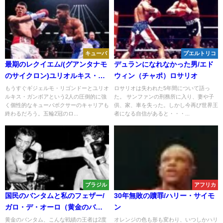
キューバ
プエルトリコ
最期のレクイエム/(グアンタナモ
デュランになれなかった男/エド
のサイクロン)ユリオルキス・ガ
ウィン（チャポ）ロサリオ
ンボア Vol.2
もうすぐギジェルモ・リゴンドーとユリオ
ロサリオは失われた5年間について語っ
ルキス・ガンボアという2人の圧倒的に強
た。 サンファンの刑務所に入り、妻や子
く個性的なキューバボクサーのキャリアも
供、家、車を失った。しかし今再び世界王
終わるだろう。五輪2冠のロ...
者になる自信があると・・・...
ブラジル
アフリカ
国民のバンタムと私のフェザー/
30年無敗の贖罪/ハリー・サイモ
ガロ・デ・オーロ（黄金のバン
ン
タム）エデル・ジョフレ
黄金のバンタム、こんな戦績の王者は2度
オレンジの色も形も変わり、いつしかハリ