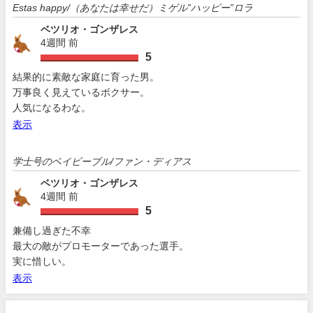
Estas happy/（あなたは幸せだ）ミゲル”ハッピー”ロラ
ベツリオ・ゴンザレス
4週間 前
5
結果的に素敵な家庭に育った男。
万事良く見えているボクサー。
人気になるわな。
表示
学士号のベイビーブル/ファン・ディアス
ベツリオ・ゴンザレス
4週間 前
5
兼備し過ぎた不幸
最大の敵がプロモーターであった選手。
実に惜しい。
表示