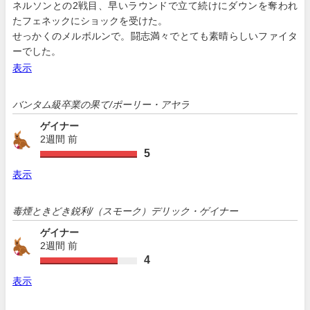
ネルソンとの2戦目、早いラウンドで立て続けにダウンを奪われ
たフェネックにショックを受けた。
せっかくのメルボルンで。闘志満々でとても素晴らしいファイタ
ーでした。
表示
バンタム級卒業の果て/ポーリー・アヤラ
ゲイナー
2週間 前
5
表示
毒煙ときどき鋭利/（スモーク）デリック・ゲイナー
ゲイナー
2週間 前
4
表示