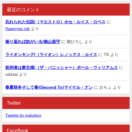
最近のコメント
忘れられた伝説/（マエストロ）ホセ・ルイス・ロペス
に
Накрутка пф
より
振り返れば奴がいる/徳山昌守
に
猫ひろし
より
ライオンキング/（ライオン）レノックス・ルイス
に
TK
より
処刑者は家主様/（ザ・パニッシャー）ポール・ウィリアムス
に
odasai
より
春夏秋冬そして春/(Second To)マイケル・ナン
に
おちょ
より
Twitter
Tweets by pukubox
FaceBook