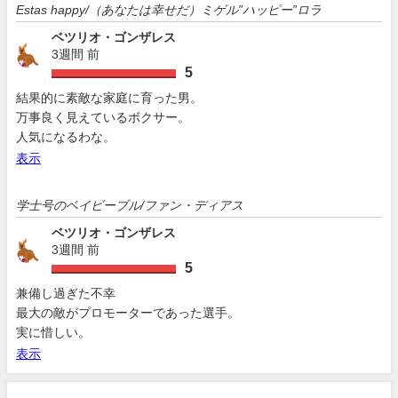
Estas happy/（あなたは幸せだ）ミゲル”ハッピー”ロラ
ベツリオ・ゴンザレス
3週間 前
5
結果的に素敵な家庭に育った男。
万事良く見えているボクサー。
人気になるわな。
表示
学士号のベイビーブル/ファン・ディアス
ベツリオ・ゴンザレス
3週間 前
5
兼備し過ぎた不幸
最大の敵がプロモーターであった選手。
実に惜しい。
表示