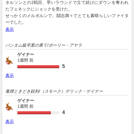
ネルソンとの2戦目、早いラウンドで立て続けにダウンを奪われ
たフェネックにショックを受けた。
せっかくのメルボルンで。闘志満々でとても素晴らしいファイタ
ーでした。
表示
バンタム級卒業の果て/ポーリー・アヤラ
ゲイナー
1週間 前
5
表示
毒煙ときどき鋭利/（スモーク）デリック・ゲイナー
ゲイナー
1週間 前
4
表示