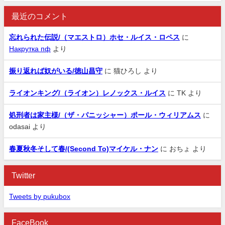
最近のコメント
忘れられた伝説/（マエストロ）ホセ・ルイス・ロペス
に
Накрутка пф
より
振り返れば奴がいる/徳山昌守
に
猫ひろし
より
ライオンキング/（ライオン）レノックス・ルイス
に
TK
より
処刑者は家主様/（ザ・パニッシャー）ポール・ウィリアムス
に
odasai
より
春夏秋冬そして春/(Second To)マイケル・ナン
に
おちょ
より
Twitter
Tweets by pukubox
FaceBook