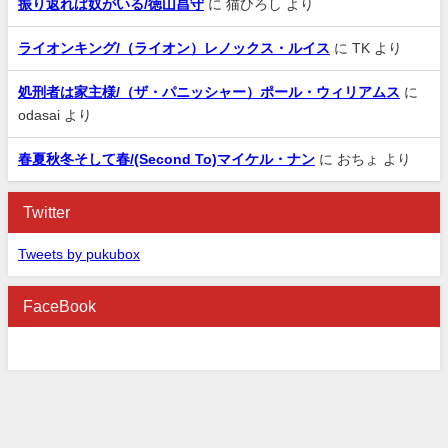
振り返れば奴がいる/徳山昌守
に
猫ひろし
より
ライオンキング/（ライオン）レノックス・ルイス
に
TK
より
処刑者は家主様/（ザ・パニッシャー）ポール・ウィリアムス
に
odasai
より
春夏秋冬そして春/(Second To)マイケル・ナン
に
おちょ
より
Twitter
Tweets by pukubox
FaceBook