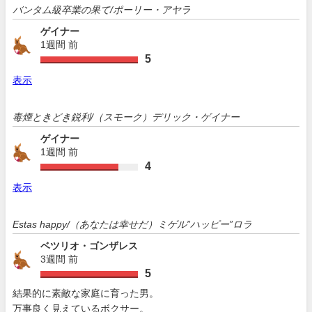
バンタム級卒業の果て/ポーリー・アヤラ
ゲイナー
1週間 前
5
表示
毒煙ときどき鋭利/（スモーク）デリック・ゲイナー
ゲイナー
1週間 前
4
表示
Estas happy/（あなたは幸せだ）ミゲル”ハッピー”ロラ
ベツリオ・ゴンザレス
3週間 前
5
結果的に素敵な家庭に育った男。
万事良く見えているボクサー。